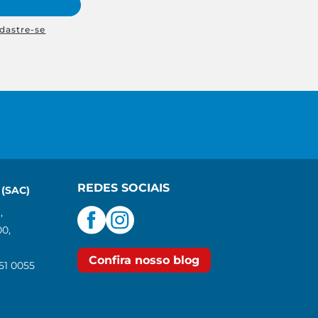
dastre-se
REDES SOCIAIS
(SAC)
,
00,
Confira nosso blog
551 0055