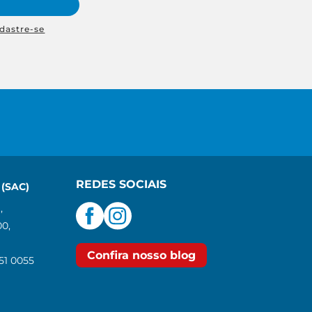
dastre-se
REDES SOCIAIS
(SAC)
,
00,
Confira nosso blog
551 0055