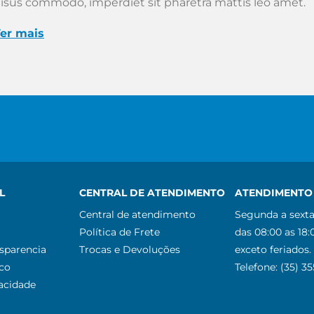
isus commodo, imperdiet sit pharetra mattis leo amet.
er mais
L
CENTRAL DE ATENDIMENTO
ATENDIMENTO 
Central de atendimento
Segunda a sexta
Política de Frete
das 08:00 as 18:
nsparencia
Trocas e Devoluções
exceto feriados.
co
Telefone: (35) 3
vacidade