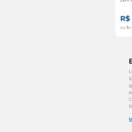
R$
ou
1
x
L
i
g
a
C
R
V