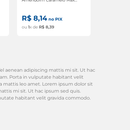
46g
R$
8
,
14
no PIX
ou
1
x de
R$
8
,
39
el aenean adipiscing mattis mi sit. Ut hac
m. Porta in vulputate habitant velit
 mattis leo amet. Lorem ipsum dolor sit
attis mi sit. Ut hac ipsum sed quis.
lputate habitant velit gravida commodo.