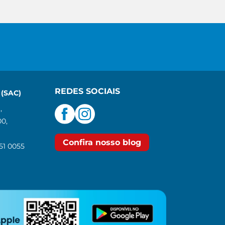
REDES SOCIAIS
(SAC)
,
00,
Confira nosso blog
551 0055