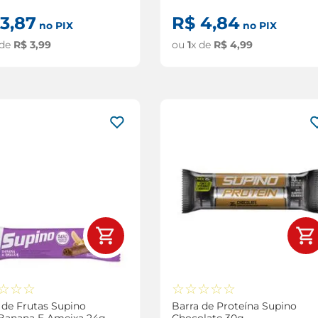
3
,
87
R$
4
,
84
no PIX
no PIX
 de
R$
3
,
99
ou
1
x de
R$
4
,
99
☆
☆
☆
☆
☆
☆
☆
☆
 de Frutas Supino
Barra de Proteína Supino
Banana E Ameixa 24g
Chocolate 30g