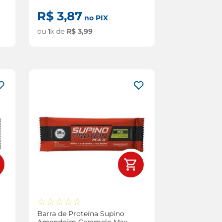
R$
3
,
87
no PIX
ou
1
x de
R$
3
,
99
☆
☆
☆
☆
☆
Barra de Proteína Supino
Amendoim Caramelo Max