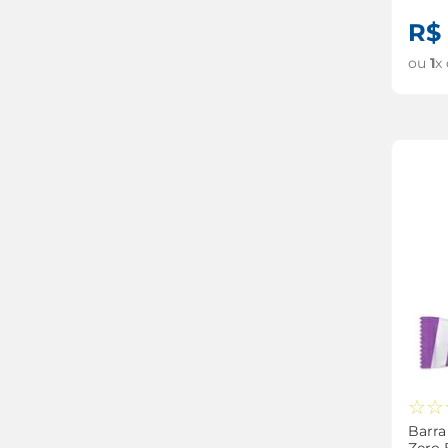
R$
ou
1
x
☆
☆
Barra
Zero 