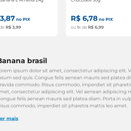
3
,
87
R$
6
,
78
no PIX
no PIX
 de
R$
3
,
99
ou
1
x de
R$
6
,
99
banana brasil
orem ipsum dolor sit amet, consectetur adipiscing elit. V
psum sed quis. Congue felis aenean mauris sed platea dia
ravida commodo. Risus commodo, imperdiet sit pharetra
met, consectetur adipiscing elit. Vel aenean adipiscing m
ongue felis aenean mauris sed platea diam. Porta in vu
isus commodo, imperdiet sit pharetra mattis leo amet.
er mais