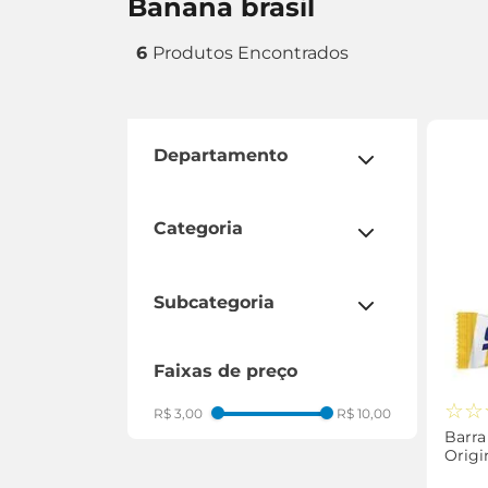
banana brasil
6
departamento
conveniência
suplementos
categoria
alimentos
esportiva
subcategoria
barra de cereal
faixas de preço
barra de proteína
☆
☆
R$ 3,00
R$ 10,00
Barra
Origi
24g