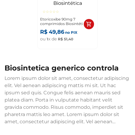
☆
☆
☆
☆
☆
Etoricoxibe 90mg 7
comprimidos Biosintética
R$
49
,
86
no PIX
ou
x de
1
R$
51
,
40
biosintetica generico controla
Lorem ipsum dolor sit amet, consectetur adipiscing
elit. Vel aenean adipiscing mattis mi sit. Ut hac
ipsum sed quis. Congue felis aenean mauris sed
platea diam. Porta in vulputate habitant velit
gravida commodo. Risus commodo, imperdiet sit
pharetra mattis leo amet. Lorem ipsum dolor sit
amet, consectetur adipiscing elit. Vel aenean
adipiscing mattis mi sit. Ut hac ipsum sed quis.