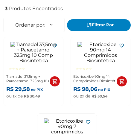
3
☆
☆
☆
☆
☆
☆
☆
☆
☆
☆
Tramadol 37,5mg +
Etoricoxibe 90mg 14
Paracetamol 325mg 10 Comp
Comprimidos Biosintética
Biosintetica
R$
29
,
58
R$
98
,
06
no PIX
no PIX
ou
x de
ou
x de
1
R$
30
,
49
2
R$
50
,
54