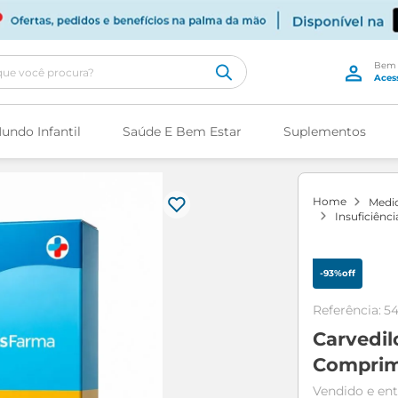
cê procura?
undo Infantil
Saúde E Bem Estar
Suplementos
med
insuficiênc
-
93%
off
Referência
:
5
Carvedil
Comprim