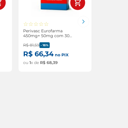
☆
☆
☆
☆
☆
☆
☆
☆
☆
Perivasc Eurofarma
Nienza Ache
450mg+ 50mg com 30
com 30 com
comprimidos revestidos
R$
81
,
59
-
16%
R$
66
,
34
no PIX
ou
1
x de
R$
68
,
39