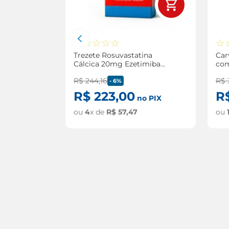
☆
☆
☆
☆
☆
☆
a 6,25mg
Trezete Rosuvastatina
Car
dos
Cálcica 20mg Ezetimiba
com
10mg com 60
R$
244
,
16
R$
Comprimidos
-
6%
R$
223
,
00
R
no PIX
ou
4
x de
R$
57
,
47
ou