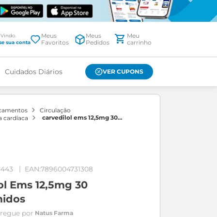
Meus
Meus
Favoritos
Pedidos
Cuidados Diários
VER CUPONS
icamentos
circulação
carvedilol ems 12,5mg 30
ia cardíaca
comprimidos
4443
7896004731308
ol Ems 12,5mg 30
idos
Natus Farma