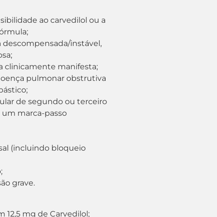
bilidade ao carvedilol ou a
órmula;
ca descompensada/instável,
osa;
a clinicamente manifesta;
oença pulmonar obstrutiva
ástico;
ular de segundo ou terceiro
a um marca-passo
al (incluindo bloqueio
;
ão grave.
2,5 mg de Carvedilol;