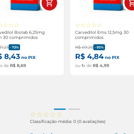
☆
☆
☆
☆
☆
☆
☆
☆
☆
vedilol Biolab 6,25mg
Carvedilol Ems 12,5mg 30
 30 comprimidos
comprimidos
31
,
23
R$
69
,
20
-
72%
-
93%
$
8
,
43
R$
4
,
84
no PIX
no PIX
1
x de
R$
8
,
69
ou
1
x de
R$
4
,
99
☆
☆
☆
☆
☆
Classificação média: 0
(0 avaliações)