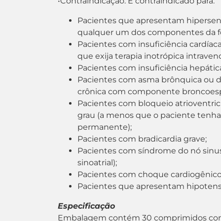
•Contraindicação: É contraindicado para:
Pacientes que apresentam hipersensi
qualquer um dos componentes da f
Pacientes com insuficiência cardía
que exija terapia inotrópica intraven
Pacientes com insuficiência hepátic
Pacientes com asma brônquica ou d
crônica com componente broncoesp
Pacientes com bloqueio atrioventric
grau (a menos que o paciente tenh
permanente);
Pacientes com bradicardia grave;
Pacientes com síndrome do nó sinus
sinoatrial);
Pacientes com choque cardiogênico
Pacientes que apresentam hipotens
Especificação
Embalagem contém 30 comprimidos com 1