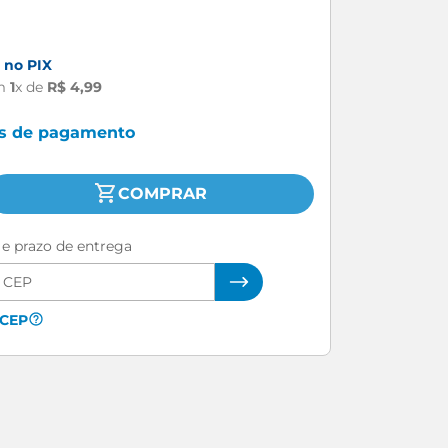
no PIX
m
1
x de
R$
4
,
99
as de pagamento
COMPRAR
e e prazo de entrega
 CEP