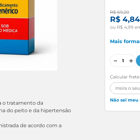
R$
69
,
20
R$
4
,
84
ou
R$
4
,
99
e
Mais form
－
＋
Calcular fret
Não sei meu
ra o tratamento da
ina do peito e da hipertensão
nistrada de acordo com a