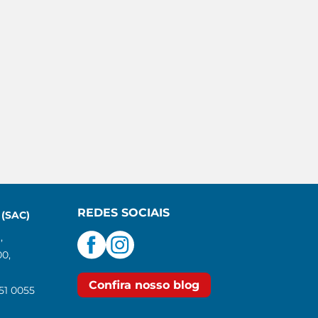
REDES SOCIAIS
(SAC)
,
00,
Confira nosso blog
551 0055