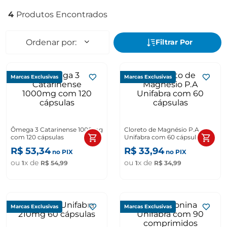
4
Marcas Exclusivas
Marcas Exclusivas
Ômega 3 Catarinense 1000mg
Cloreto de Magnésio P.A
com 120 cápsulas
Unifabra com 60 cápsulas
R$
53
,
34
R$
33
,
94
no PIX
no PIX
ou
x de
ou
x de
1
R$
54
,
99
1
R$
34
,
99
Marcas Exclusivas
Marcas Exclusivas