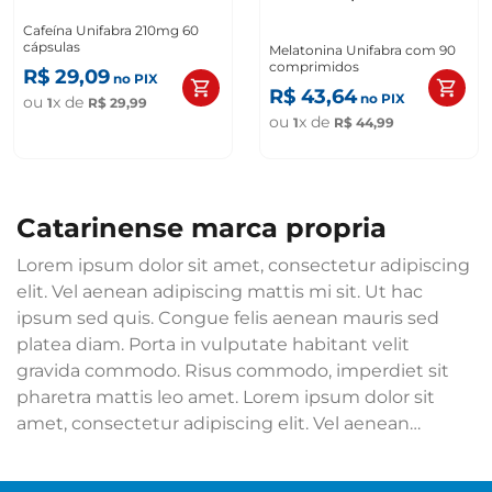
Cafeína Unifabra 210mg 60
cápsulas
Melatonina Unifabra com 90
comprimidos
R$
29
,
09
no PIX
R$
43
,
64
no PIX
ou
x de
1
R$
29
,
99
ou
x de
1
R$
44
,
99
catarinense marca propria
Lorem ipsum dolor sit amet, consectetur adipiscing
elit. Vel aenean adipiscing mattis mi sit. Ut hac
ipsum sed quis. Congue felis aenean mauris sed
platea diam. Porta in vulputate habitant velit
gravida commodo. Risus commodo, imperdiet sit
pharetra mattis leo amet. Lorem ipsum dolor sit
amet, consectetur adipiscing elit. Vel aenean
adipiscing mattis mi sit. Ut hac ipsum sed quis.
Congue felis aenean mauris sed platea diam. Porta