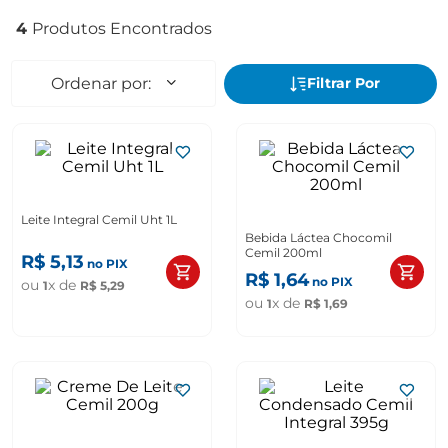
4
Leite Integral Cemil Uht 1L
Bebida Láctea Chocomil
Cemil 200ml
R$
5
,
13
no PIX
R$
1
,
64
no PIX
ou
x de
1
R$
5
,
29
ou
x de
1
R$
1
,
69