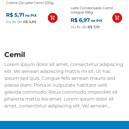
Creme De Leite Cemil 200g
Leite Condensado Cemil
Integral 395g
R$
5
,
71
no PIX
R$
6
,
97
no PIX
ou
x de
1
R$
5
,
89
ou
x de
1
R$
7
,
19
cemil
Lorem ipsum dolor sit amet, consectetur adipiscing
elit. Vel aenean adipiscing mattis mi sit. Ut hac
ipsum sed quis. Congue felis aenean mauris sed
platea diam. Porta in vulputate habitant velit
gravida commodo. Risus commodo, imperdiet sit
pharetra mattis leo amet. Lorem ipsum dolor sit
amet, consectetur adipiscing elit. Vel aenean
adipiscing mattis mi sit. Ut hac ipsum sed quis.
Congue felis aenean mauris sed platea diam. Porta
in vulputate habitant velit gravida commodo. Risus