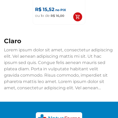
R$
15
,
52
no PIX
ou
x de
1
R$
16
,
00
claro
Lorem ipsum dolor sit amet, consectetur adipiscing
elit. Vel aenean adipiscing mattis mi sit. Ut hac
ipsum sed quis. Congue felis aenean mauris sed
platea diam. Porta in vulputate habitant velit
gravida commodo. Risus commodo, imperdiet sit
pharetra mattis leo amet. Lorem ipsum dolor sit
amet, consectetur adipiscing elit. Vel aenean
adipiscing mattis mi sit. Ut hac ipsum sed quis.
Congue felis aenean mauris sed platea diam. Porta
in vulputate habitant velit gravida commodo. Risus
commodo, imperdiet sit pharetra mattis leo amet.