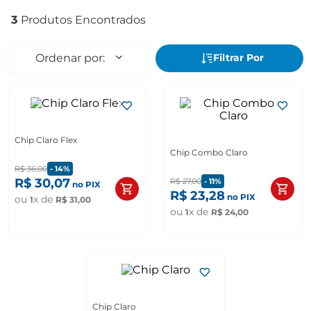
3
Chip Claro Flex
Chip Combo Claro
R$
36
,
00
-
14%
R$
30
,
07
R$
27
,
00
-
11%
no PIX
R$
23
,
28
no PIX
ou
x de
1
R$
31
,
00
ou
x de
1
R$
24
,
00
Chip Claro