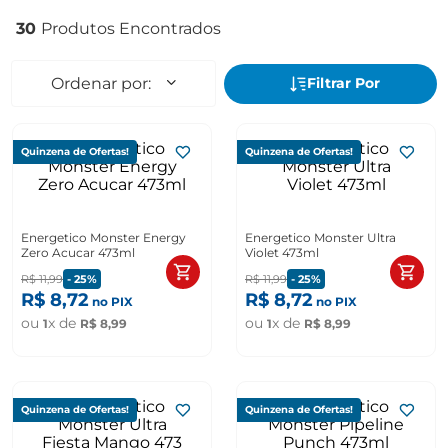
30
Quinzena de Ofertas!
Quinzena de Ofertas!
Energetico Monster Energy
Energetico Monster Ultra
Zero Acucar 473ml
Violet 473ml
R$
11
,
99
-
25%
R$
11
,
99
-
25%
R$
8
,
72
R$
8
,
72
no PIX
no PIX
ou
x de
ou
x de
1
R$
8
,
99
1
R$
8
,
99
Quinzena de Ofertas!
Quinzena de Ofertas!