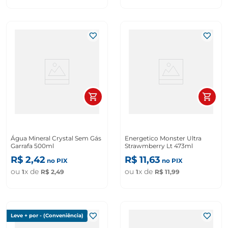
Água Mineral Crystal Sem Gás
Energetico Monster Ultra
Garrafa 500ml
Strawmberry Lt 473ml
R$
2
,
42
R$
11
,
63
no PIX
no PIX
ou
x de
ou
x de
1
R$
2
,
49
1
R$
11
,
99
Leve + por - (Conveniência)