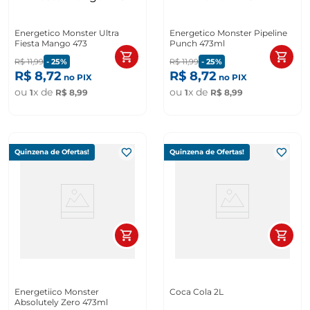
Energetico Monster Ultra
Energetico Monster Pipeline
Fiesta Mango 473
Punch 473ml
R$
11
,
99
-
25%
R$
11
,
99
-
25%
R$
8
,
72
R$
8
,
72
no PIX
no PIX
ou
x de
ou
x de
1
R$
8
,
99
1
R$
8
,
99
Quinzena de Ofertas!
Quinzena de Ofertas!
Energetiico Monster
Coca Cola 2L
Absolutely Zero 473ml