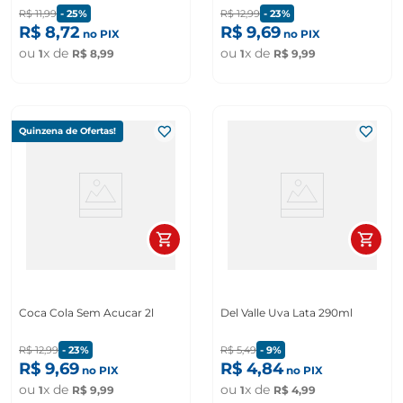
R$
11
,
99
-
25%
R$
12
,
99
-
23%
R$
8
,
72
R$
9
,
69
no PIX
no PIX
ou
x de
ou
x de
1
R$
8
,
99
1
R$
9
,
99
Quinzena de Ofertas!
Coca Cola Sem Acucar 2l
Del Valle Uva Lata 290ml
R$
12
,
99
-
23%
R$
5
,
49
-
9%
R$
9
,
69
R$
4
,
84
no PIX
no PIX
ou
x de
ou
x de
1
R$
9
,
99
1
R$
4
,
99