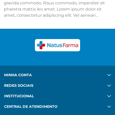
gravida commodo. Risus commodo, imperdiet sit
pharetra mattis leo amet. Lorem ipsum dolor sit
amet, consectetur adipiscing elit. Vel aenean
adipiscing mattis mi sit. Ut hac ipsum sed quis.
Congue felis aenean mauris sed platea diam. Porta
in vulputate habitant velit gravida commodo. Risus
commodo, imperdiet sit pharetra mattis leo amet.
Ver mais
MINHA CONTA
REDES SOCIAIS
INSTITUCIONAL
CENTRAL DE ATENDIMENTO