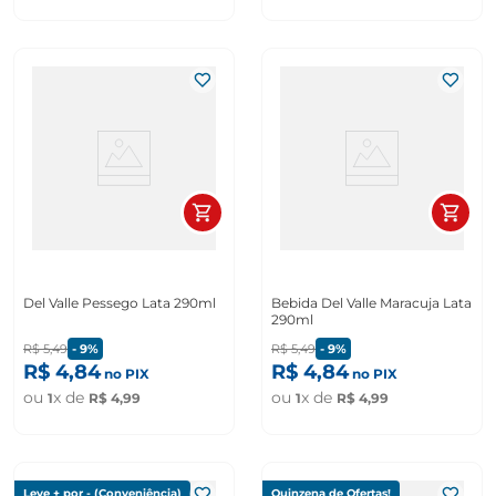
Del Valle Pessego Lata 290ml
Bebida Del Valle Maracuja Lata
290ml
R$
5
,
49
-
9%
R$
5
,
49
-
9%
R$
4
,
84
R$
4
,
84
no PIX
no PIX
ou
x de
ou
x de
1
R$
4
,
99
1
R$
4
,
99
Leve + por - (Conveniência)
Quinzena de Ofertas!