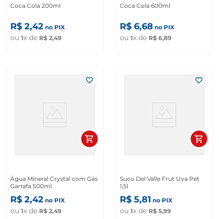
Coca Cola 200ml
Coca Cola 600ml
R$
2
,
42
R$
6
,
68
no PIX
no PIX
ou
x de
ou
x de
1
R$
2
,
49
1
R$
6
,
89
Água Mineral Crystal com Gás
Suco Del Valle Frut Uva Pet
Garrafa 500ml
1,5l
R$
2
,
42
R$
5
,
81
no PIX
no PIX
ou
x de
ou
x de
1
R$
2
,
49
1
R$
5
,
99