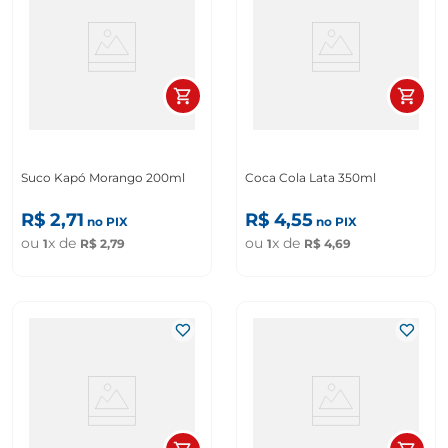
Suco Kapó Morango 200ml
Coca Cola Lata 350ml
R$
2
,
71
R$
4
,
55
no PIX
no PIX
ou
x de
ou
x de
1
R$
2
,
79
1
R$
4
,
69