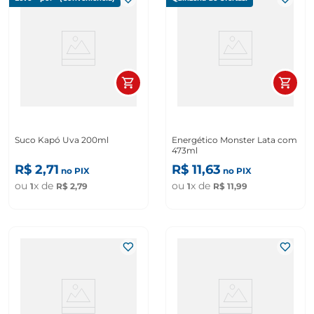
Suco Kapó Uva 200ml
Energético Monster Lata com
473ml
R$
2
,
71
R$
11
,
63
no PIX
no PIX
ou
x de
ou
x de
1
R$
2
,
79
1
R$
11
,
99