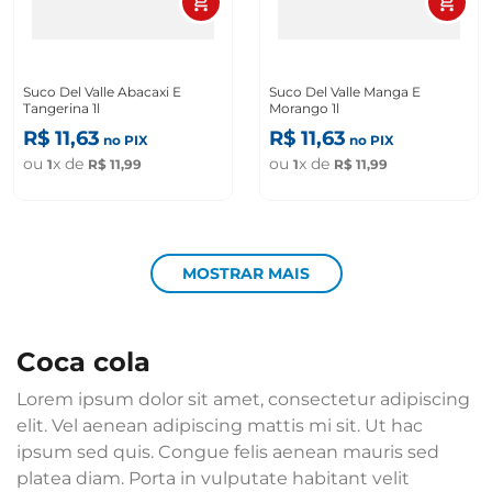
Suco Del Valle Abacaxi E
Suco Del Valle Manga E
Tangerina 1l
Morango 1l
R$
11
,
63
R$
11
,
63
no PIX
no PIX
ou
x de
ou
x de
1
R$
11
,
99
1
R$
11
,
99
MOSTRAR MAIS
coca cola
Lorem ipsum dolor sit amet, consectetur adipiscing
elit. Vel aenean adipiscing mattis mi sit. Ut hac
ipsum sed quis. Congue felis aenean mauris sed
platea diam. Porta in vulputate habitant velit