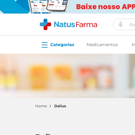
O que vo
Medicamentos
M
dailus