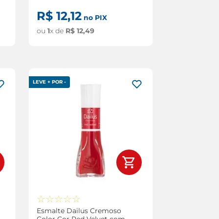
R$
12
,
12
no PIX
ou
1
x de
R$
12
,
49
LEVE + POR -
☆
☆
☆
☆
☆
Esmalte Dailus Cremoso
Color Cor Red Velvet com