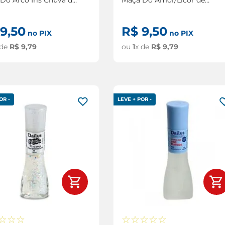
ia 8ml
Cereja 8ml
9
,
50
R$
9
,
50
no PIX
no PIX
 de
R$
9
,
79
ou
1
x de
R$
9
,
79
OR -
LEVE + POR -
☆
☆
☆
☆
☆
☆
☆
☆