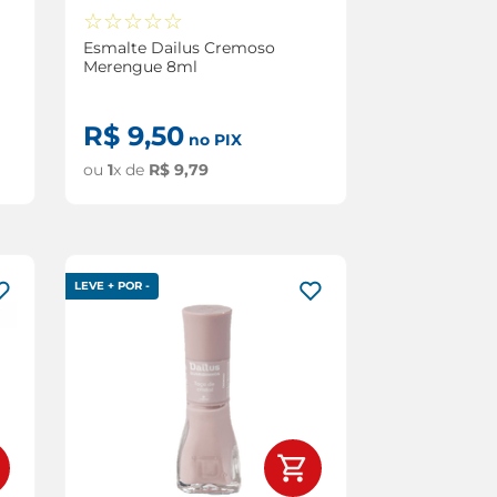
☆
☆
☆
☆
☆
Esmalte Dailus Cremoso
Merengue 8ml
R$
9
,
50
no PIX
ou
1
x de
R$
9
,
79
LEVE + POR -