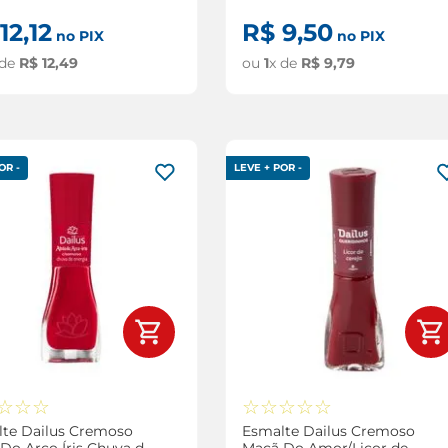
12
,
12
R$
9
,
50
no PIX
no PIX
 de
R$
12
,
49
ou
1
x de
R$
9
,
79
OR -
LEVE + POR -
☆
☆
☆
☆
☆
☆
☆
☆
te Dailus Cremoso
Esmalte Dailus Cremoso
 Do Arco Íris Chuva de
Maçã Do Amor/Licor de