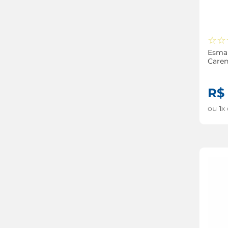
☆
☆
Esmal
Care
Prefe
R$
ou
1
x