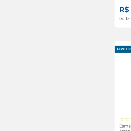
R$
ou
1
x
LEVE + P
☆
☆
Esmal
Atrás