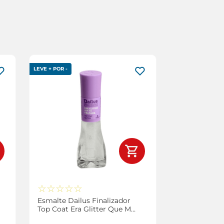
LEVE + POR -
☆
☆
☆
☆
☆
Esmalte Dailus Finalizador
Top Coat Era Glitter Que Me
Faltava 8ml