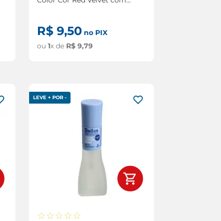
8ml
R$
9
,
50
no PIX
ou
1
x de
R$
9
,
79
LEVE + POR -
☆
☆
☆
☆
☆