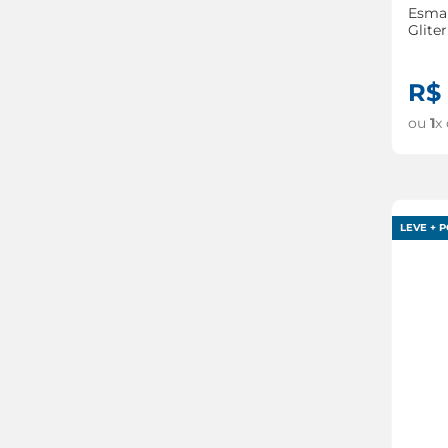
Esmal
Glite
Pass
R$
ou
1
x
LEVE + P