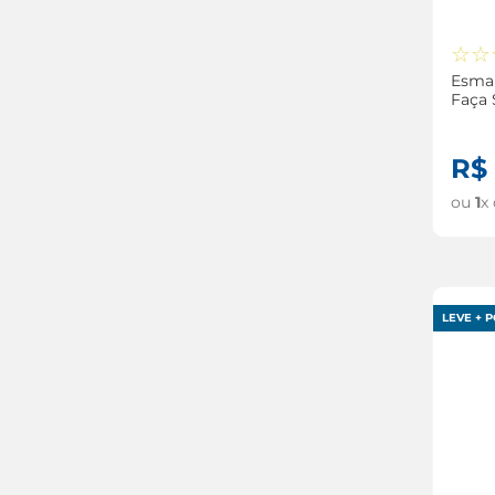
☆
☆
Esmal
Faça 
8ml
R$
ou
1
x
LEVE + P