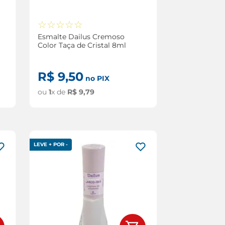
☆
☆
☆
☆
☆
Esmalte Dailus Cremoso
Color Taça de Cristal 8ml
R$
9
,
50
no PIX
ou
1
x de
R$
9
,
79
LEVE + POR -