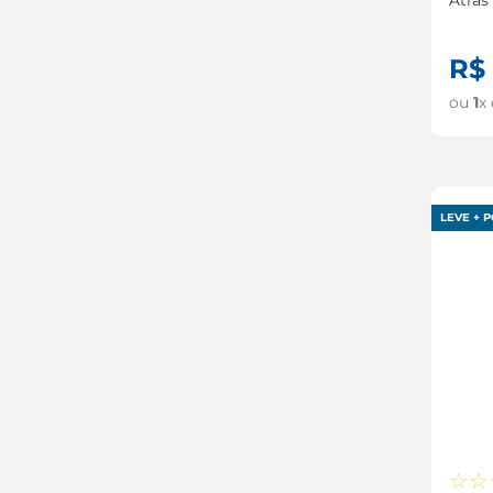
Energ
R$
ou
1
x
LEVE + P
☆
☆