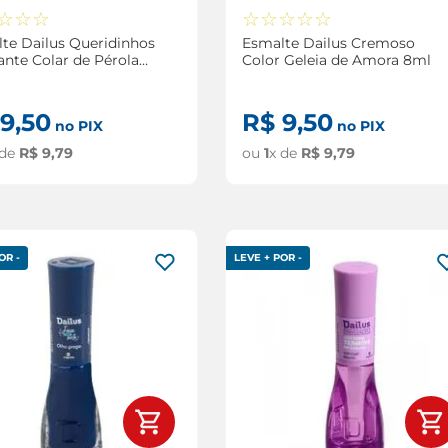
☆
☆
☆
☆
☆
☆
☆
☆
te Dailus Queridinhos
Esmalte Dailus Cremoso
lante Colar de Pérola
Color Geleia de Amora 8ml
9
,
50
R$
9
,
50
no PIX
no PIX
 de
R$
9
,
79
ou
1
x de
R$
9
,
79
OR -
LEVE + POR -