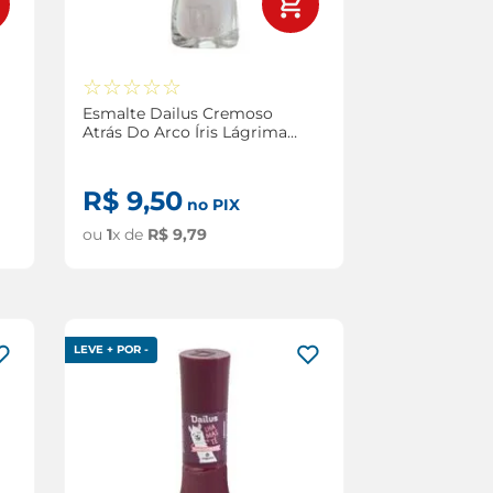
☆
☆
☆
☆
☆
Esmalte Dailus Cremoso
Atrás Do Arco Íris Lágrima
de Unicórnio 8ml
R$
9
,
50
no PIX
ou
1
x de
R$
9
,
79
LEVE + POR -