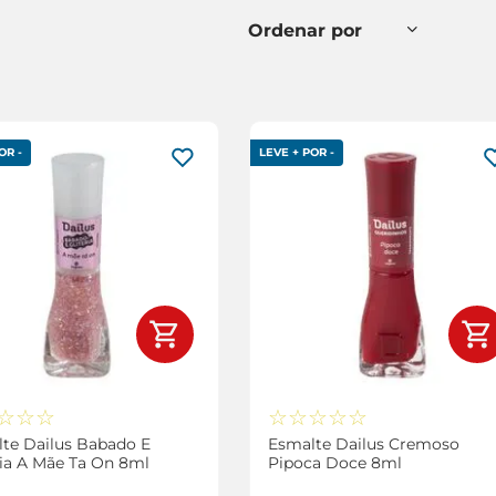
OR -
LEVE + POR -
☆
☆
☆
☆
☆
☆
☆
☆
te Dailus Babado E
Esmalte Dailus Cremoso
ria A Mãe Ta On 8ml
Pipoca Doce 8ml