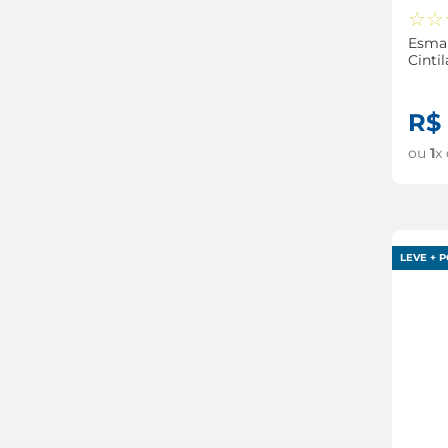
☆
☆
Esmal
Cinti
8ml
R$
ou
1
x
LEVE + P