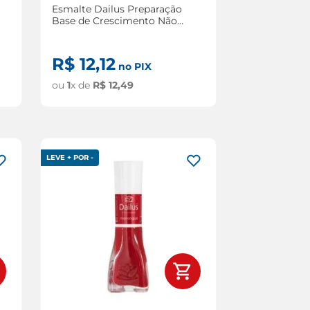
Esmalte Dailus Preparação
Base de Crescimento Não
Me Lasco Mais 8ml
R$
12
,
12
no PIX
ou
1
x de
R$
12
,
49
LEVE + POR -