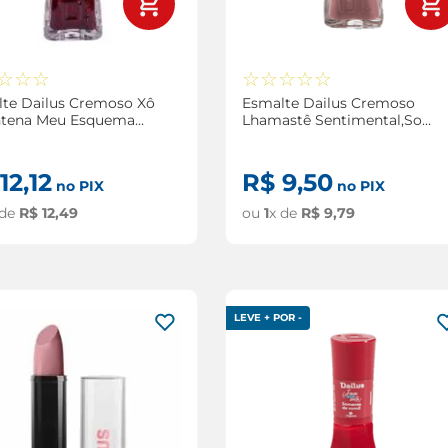
☆
☆
☆
☆
☆
☆
☆
☆
te Dailus Cremoso Xô
Esmalte Dailus Cremoso
ntena Meu Esquema
Lhamastê Sentimental,Sou
rido 8ml
Dessas! 8ml
12
,
12
R$
9
,
50
no PIX
no PIX
 de
R$
12
,
49
ou
1
x de
R$
9
,
79
LEVE + POR -