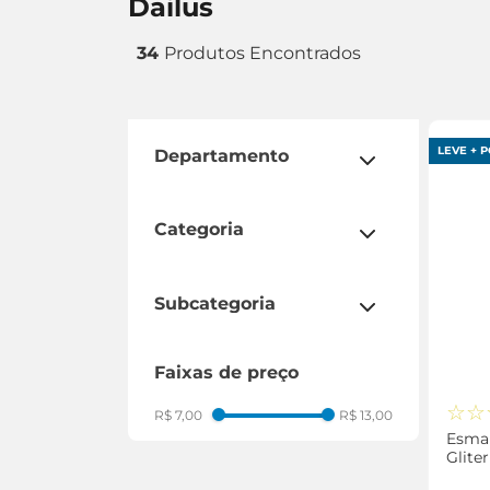
dailus
34
LEVE + P
departamento
espaço beleza
categoria
facial
mãos e unhas
subcategoria
esmalte
faixas de preço
pincel
batom
☆
☆
R$ 7,00
R$ 13,00
Esmal
Glite