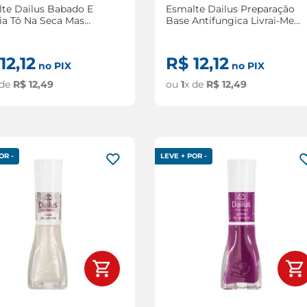
te Dailus Babado E
Esmalte Dailus Preparação
ria Tô Na Seca Mas
Base Antifungica Livrai-Me
o Bem 8ml
Dos Fungos 8ml
12
,
12
R$
12
,
12
no PIX
no PIX
 de
R$
12
,
49
ou
1
x de
R$
12
,
49
OR -
LEVE + POR -