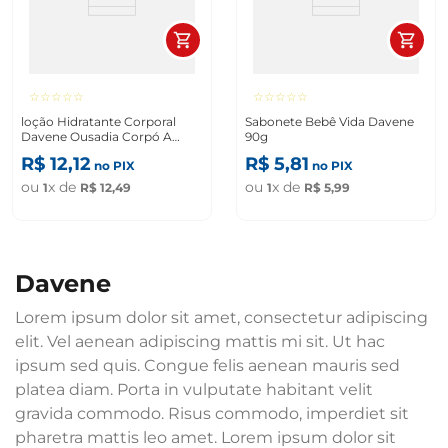
☆
☆
☆
☆
☆
☆
☆
☆
☆
☆
loção Hidratante Corporal
Sabonete Bebê Vida Davene
Davene Ousadia Corpó A
90g
Corpó 200ml
R$
12
,
12
R$
5
,
81
no PIX
no PIX
ou
x de
ou
x de
1
R$
12
,
49
1
R$
5
,
99
davene
Lorem ipsum dolor sit amet, consectetur adipiscing
elit. Vel aenean adipiscing mattis mi sit. Ut hac
ipsum sed quis. Congue felis aenean mauris sed
platea diam. Porta in vulputate habitant velit
gravida commodo. Risus commodo, imperdiet sit
pharetra mattis leo amet. Lorem ipsum dolor sit