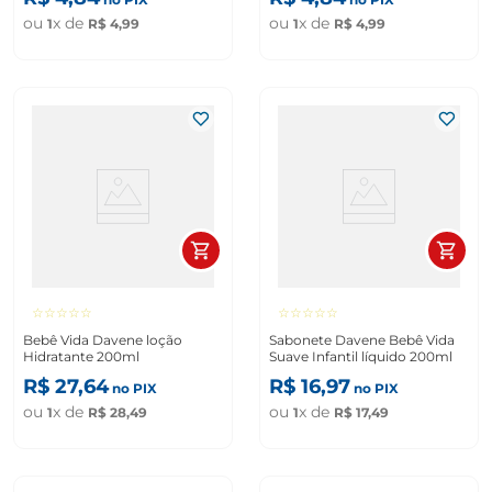
ou
x de
ou
x de
1
R$
4
,
99
1
R$
4
,
99
☆
☆
☆
☆
☆
☆
☆
☆
☆
☆
Bebê Vida Davene loção
Sabonete Davene Bebê Vida
Hidratante 200ml
Suave Infantil líquido 200ml
R$
27
,
64
R$
16
,
97
no PIX
no PIX
ou
x de
ou
x de
1
R$
28
,
49
1
R$
17
,
49