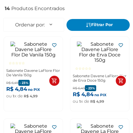
14
☆
☆
☆
☆
☆
☆
☆
☆
☆
☆
Sabonete Davene LaFlore Flor
De Vanila 150g
Sabonete Davene LaFlore Flor
de Erva Doce 150g
R$
6
,
49
-
23%
R$
4
,
84
R$
6
,
49
-
23%
no PIX
R$
4
,
84
no PIX
ou
x de
1
R$
4
,
99
ou
x de
1
R$
4
,
99