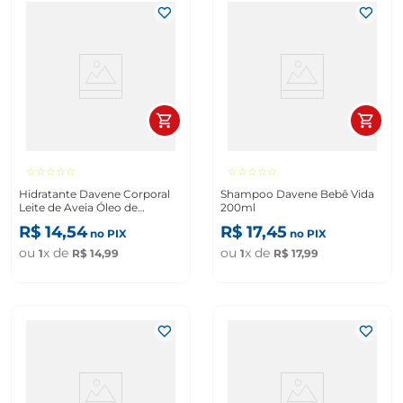
☆
☆
☆
☆
☆
☆
☆
☆
☆
☆
Hidratante Davene Corporal
Shampoo Davene Bebê Vida
Leite de Aveia Óleo de
200ml
Amêndoas 180ml
R$
14
,
54
R$
17
,
45
no PIX
no PIX
ou
x de
ou
x de
1
R$
14
,
99
1
R$
17
,
99