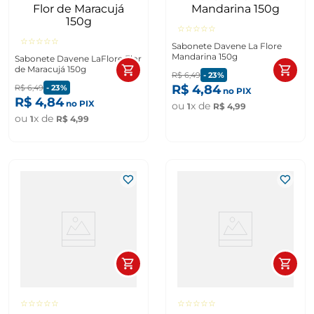
☆
☆
☆
☆
☆
☆
☆
☆
☆
☆
Sabonete Davene La Flore
Mandarina 150g
Sabonete Davene LaFlore Flor
de Maracujá 150g
R$
6
,
49
-
23%
R$
4
,
84
R$
6
,
49
-
23%
no PIX
R$
4
,
84
no PIX
ou
x de
1
R$
4
,
99
ou
x de
1
R$
4
,
99
☆
☆
☆
☆
☆
☆
☆
☆
☆
☆