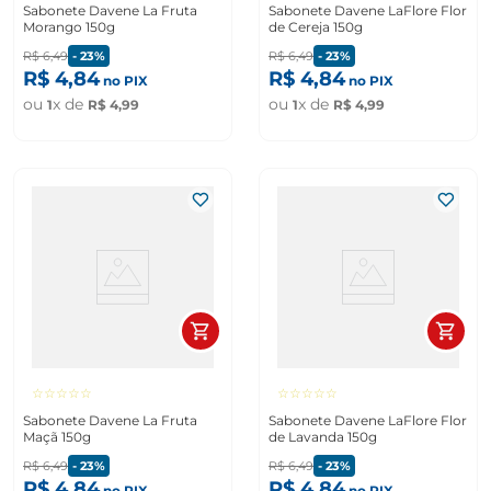
Sabonete Davene La Fruta
Sabonete Davene LaFlore Flor
Morango 150g
de Cereja 150g
R$
6
,
49
-
23%
R$
6
,
49
-
23%
R$
4
,
84
R$
4
,
84
no PIX
no PIX
ou
x de
ou
x de
1
R$
4
,
99
1
R$
4
,
99
☆
☆
☆
☆
☆
☆
☆
☆
☆
☆
Sabonete Davene La Fruta
Sabonete Davene LaFlore Flor
Maçã 150g
de Lavanda 150g
R$
6
,
49
-
23%
R$
6
,
49
-
23%
R$
4
,
84
R$
4
,
84
no PIX
no PIX