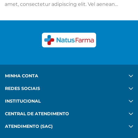
amet, consectetur adipiscing elit. Vel aenean
adipiscing mattis mi sit. Ut hac ipsum sed quis.
Congue felis aenean mauris sed platea diam. Porta
in vulputate habitant velit gravida commodo. Risus
commodo, imperdiet sit pharetra mattis leo amet.
Ver mais
MINHA CONTA
REDES SOCIAIS
INSTITUCIONAL
CENTRAL DE ATENDIMENTO
ATENDIMENTO (SAC)