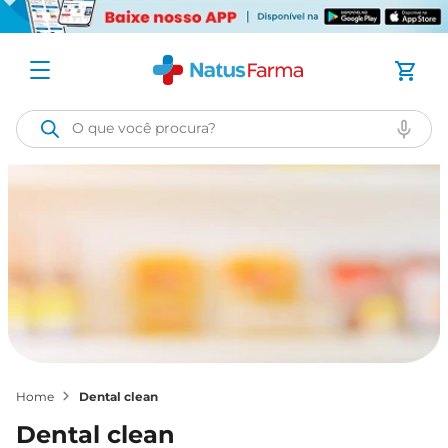
O que você procura?
dental clean
dental clean