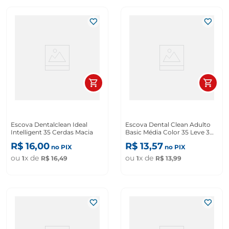
Escova Dentalclean Ideal
Escova Dental Clean Adulto
Intelligent 35 Cerdas Macia
Basic Média Color 35 Leve 3
Pague 2
R$
16
,
00
R$
13
,
57
no PIX
no PIX
ou
x de
ou
x de
1
R$
16
,
49
1
R$
13
,
99