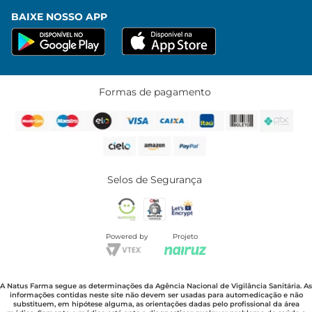
BAIXE NOSSO APP
Formas de pagamento
Selos de Segurança
Powered by
Projeto
A Natus Farma segue as determinações da Agência Nacional de Vigilância Sanitária. As
informações contidas neste site não devem ser usadas para automedicação e não
substituem, em hipótese alguma, as orientações dadas pelo profissional da área