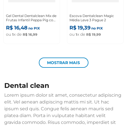
Gel Dental Dentalclean Mix de
Escova Dentalclean Magic
Frutas Infantil Peppa Pig com
Média Leve 3 Pague 2
Flúor 100g
R$
16
,
48
R$
19
,
39
no PIX
no PIX
ou
x de
ou
x de
1
R$
16
,
99
1
R$
19
,
99
MOSTRAR MAIS
dental clean
Lorem ipsum dolor sit amet, consectetur adipiscing
elit. Vel aenean adipiscing mattis mi sit. Ut hac
ipsum sed quis. Congue felis aenean mauris sed
platea diam. Porta in vulputate habitant velit
gravida commodo. Risus commodo, imperdiet sit