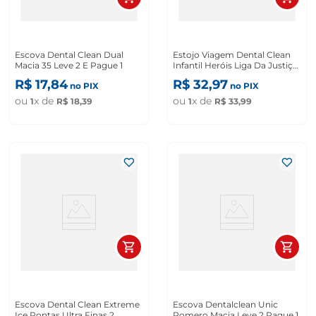
Escova Dental Clean Dual
Estojo Viagem Dental Clean
Macia 35 Leve 2 E Pague 1
Infantil Heróis Liga Da Justiça
1 Unidade + Fio Dental 25M
R$
17
,
84
R$
32
,
97
no PIX
no PIX
ou
x de
ou
x de
1
R$
18
,
39
1
R$
33
,
99
Escova Dental Clean Extreme
Escova Dentalclean Unic
Ice Pontas Ultra Finas 2
Romero Macia Leve 2 Pague 1