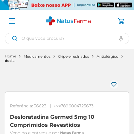
O que você procura?
medicamentos
gripe e resfriados
antialérgico
desloratadina
germed
5mg
10
comprimidos
revestidos
Referência
:
36623
7896004725673
Desloratadina Germed 5mg 10
Comprimidos Revestidos
Natus Farma