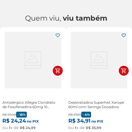
Quem viu,
viu também
Antialérgico Allegra Cloridrato
Desloratadina Superhist Xarope
de Fexofenadina 60mg 10
60ml com Seringa Dosadora
comprimidos
R$
29
,
90
-
16%
R$
37
,
65
-
4%
R$
24
,
24
R$
34
,
91
no PIX
no PIX
ou
x de
ou
x de
1
R$
24
,
99
1
R$
35
,
99