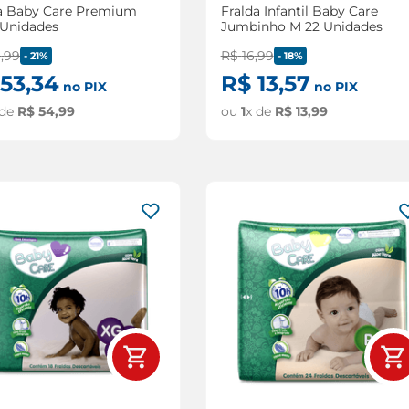
a Baby Care Premium
Fralda Infantil Baby Care
 Unidades
Jumbinho M 22 Unidades
9
,
99
R$
16
,
99
-
21%
-
18%
53
,
34
R$
13
,
57
no PIX
no PIX
 de
R$
54
,
99
ou
1
x de
R$
13
,
99