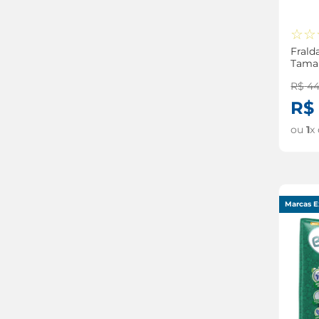
☆
☆
Frald
Tama
Unid
R$
4
R$
ou
1
x
Marcas E