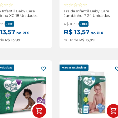
☆
☆
☆
☆
☆
☆
☆
☆
a Infantil Baby Care
Fralda Infantil Baby Care
nho XG 18 Unidades
Jumbinho P 24 Unidades
,
99
R$
16
,
99
-
18%
-
18%
13
,
57
R$
13
,
57
no PIX
no PIX
 de
R$
13
,
99
ou
1
x de
R$
13
,
99
xclusivas
Marcas Exclusivas