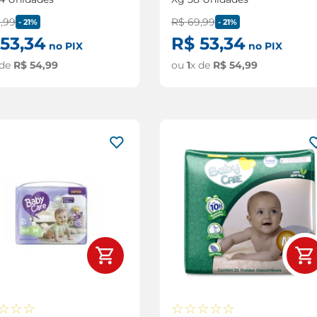
9
,
99
R$
69
,
99
-
21%
-
21%
53
,
34
R$
53
,
34
no PIX
no PIX
 de
R$
54
,
99
ou
1
x de
R$
54
,
99
☆
☆
☆
☆
☆
☆
☆
☆