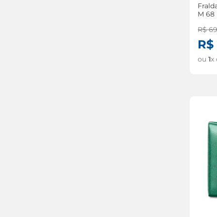
Frald
M 68
R$
6
R$
ou
1
x