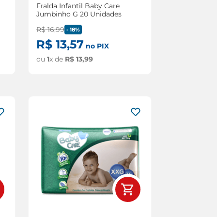
Fralda Infantil Baby Care
Jumbinho G 20 Unidades
R$
16
,
99
-
18%
R$
13
,
57
no PIX
ou
1
x de
R$
13
,
99