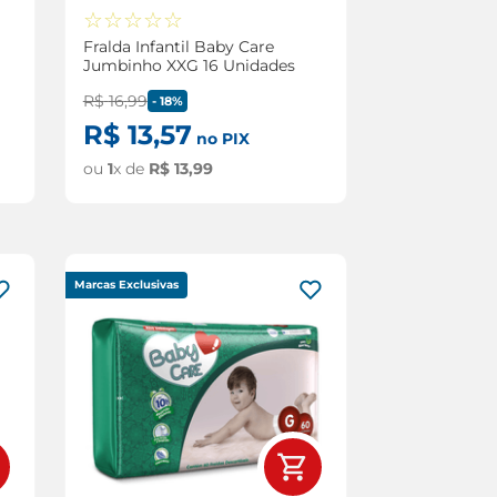
☆
☆
☆
☆
☆
Fralda Infantil Baby Care
Jumbinho XXG 16 Unidades
R$
16
,
99
-
18%
R$
13
,
57
no PIX
ou
1
x de
R$
13
,
99
Marcas Exclusivas