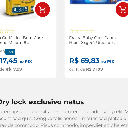
☆
☆
☆
☆
☆
☆
☆
☆
a Geriátrica Bem Care
Fralda Baby Care Pants
nho M com 8
Hiper Xxg 44 Unidades
ades
,
99
-
10%
17
,
45
R$
69
,
83
no PIX
no PIX
 de
R$
17
,
99
ou
1
x de
R$
71
,
99
dry lock exclusivo natus
orem ipsum dolor sit amet, consectetur adipiscing elit. V
psum sed quis. Congue felis aenean mauris sed platea dia
ravida commodo. Risus commodo, imperdiet sit pharetra