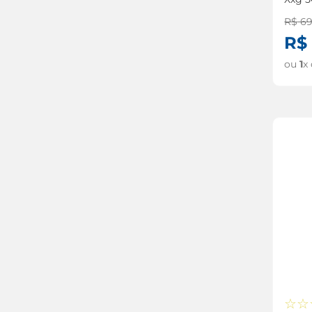
R$
6
R$
ou
1
x
☆
☆