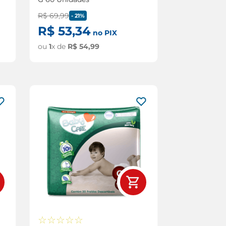
R$
69
,
99
-
21%
R$
53
,
34
no PIX
ou
1
x de
R$
54
,
99
☆
☆
☆
☆
☆