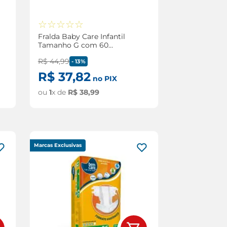
☆
☆
☆
☆
☆
Fralda Baby Care Infantil
Tamanho G com 60
Unidades
R$
44
,
99
-
13%
R$
37
,
82
no PIX
ou
1
x de
R$
38
,
99
Marcas Exclusivas