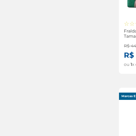
☆
☆
Frald
Tama
Unid
R$
4
R$
ou
1
x
Marcas E