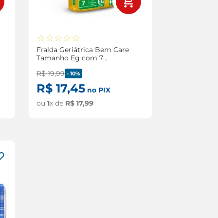
☆
☆
☆
☆
☆
Fralda Geriátrica Bem Care
Tamanho Eg com 7
Unidades
R$
19
,
99
-
10%
R$
17
,
45
no PIX
ou
1
x de
R$
17
,
99