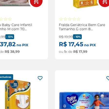
☆
☆
☆
☆
☆
☆
☆
☆
a Baby Care Infantil
Fralda Geriátrica Bem Care
nho M com 70
Tamanho G com 8
ades
Unidades
4
,
99
R$
19
,
99
-
13%
-
10%
37
,
82
R$
17
,
45
no PIX
no PIX
 de
R$
38
,
99
ou
1
x de
R$
17
,
99
xclusivas