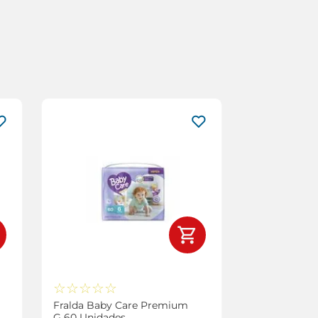
☆
☆
☆
☆
☆
Fralda Baby Care Premium
G 60 Unidades