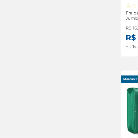
☆
☆
Frald
Jumbi
R$
16
R$
ou
1
x
Marcas E