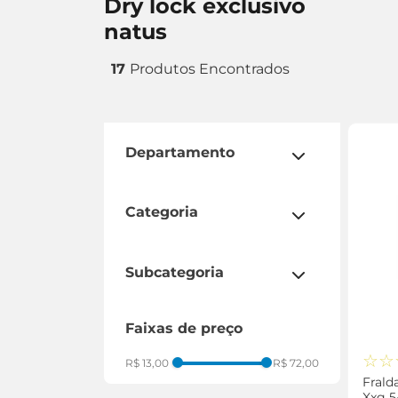
dry lock exclusivo
natus
17
departamento
mundo infantil
saúde e bem estar
categoria
cuidados com bebê
incontinência adulta
subcategoria
fralda
faixas de preço
fralda geriátrica
☆
☆
R$ 13,00
R$ 72,00
Frald
Xxg 5