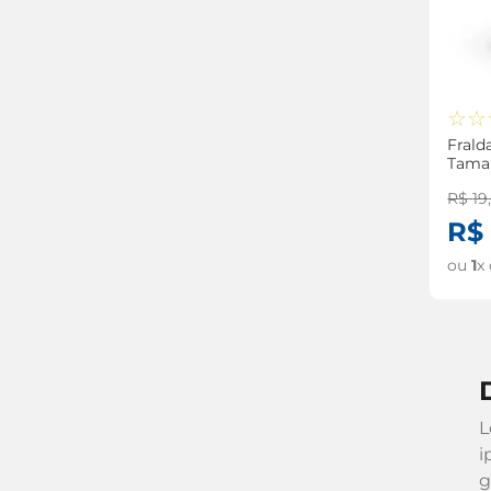
☆
☆
Frald
Tama
Unid
R$
19
R$
ou
1
x
L
i
g