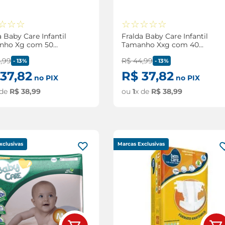
☆
☆
☆
☆
☆
☆
☆
☆
a Baby Care Infantil
Fralda Baby Care Infantil
nho Xg com 50
Tamanho Xxg com 40
ades
Unidades
4
,
99
R$
44
,
99
-
13%
-
13%
37
,
82
R$
37
,
82
no PIX
no PIX
 de
R$
38
,
99
ou
1
x de
R$
38
,
99
xclusivas
Marcas Exclusivas