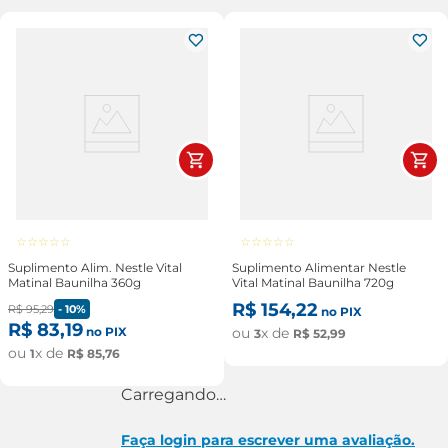
☆
☆
☆
☆
☆
☆
☆
☆
☆
☆
Suplimento Alim. Nestle Vital
Suplimento Alimentar Nestle
Matinal Baunilha 360g
Vital Matinal Baunilha 720g
R$
154
,
22
R$
95
,
29
-
10%
no PIX
R$
83
,
19
no PIX
ou
x de
3
R$
52
,
99
ou
x de
1
R$
85
,
76
Carregando…
Faça login para escrever uma avaliação.