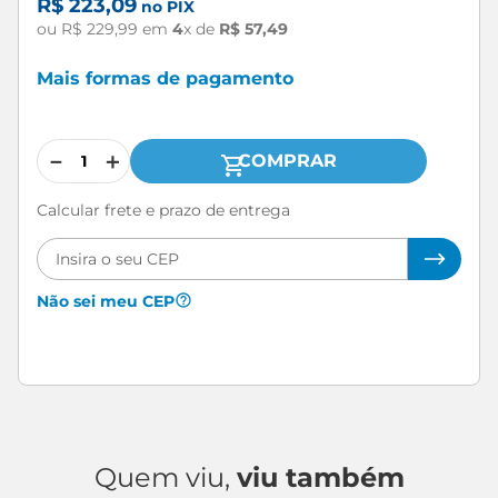
R$
223
,
09
no PIX
ou
R$
229
,
99
em
4
x de
R$
57
,
49
Mais formas de pagamento
－
＋
COMPRAR
Calcular frete e prazo de entrega
Não sei meu CEP
Quem viu,
viu também