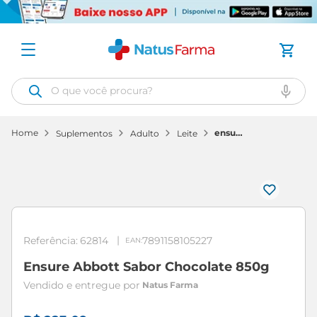
O que você procura?
ensure
suplementos
adulto
leite
abbott
sabor
chocolate
850g
Referência
:
62814
7891158105227
Ensure Abbott Sabor Chocolate 850g
Natus Farma