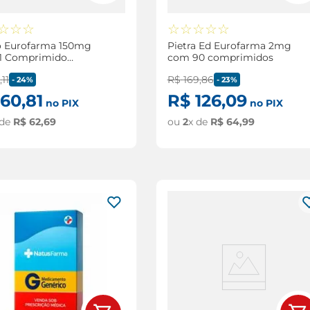
☆
☆
☆
☆
☆
☆
☆
☆
o Eurofarma 150mg
Pietra Ed Eurofarma 2mg
1 Comprimido
com 90 comprimidos
tido
2
,
11
R$
169
,
86
-
24%
-
23%
60
,
81
R$
126
,
09
no PIX
no PIX
 de
R$
62
,
69
ou
2
x de
R$
64
,
99