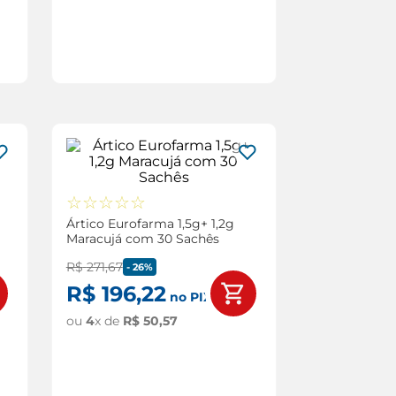
☆
☆
☆
☆
☆
Ártico Eurofarma 1,5g+ 1,2g
Maracujá com 30 Sachês
R$
271
,
67
-
26%
R$
196
,
22
no PIX
ou
4
x de
R$
50
,
57