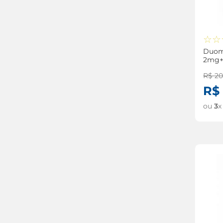
☆
☆
Duom
2mg+
cápsu
R$
20
R$
ou
3
x