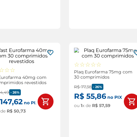
☆
☆
☆
☆
☆
☆
☆
☆
Plaq Eurofarma 75mg com
30 comprimidos
 Eurofarma 40mg com
mprimidos revestidos
R$
77
,
38
-
26%
04
,
49
-
26%
R$
55
,
86
no PIX
147
,
62
no PIX
ou
1
x de
R$
57
,
59
 de
R$
50
,
73