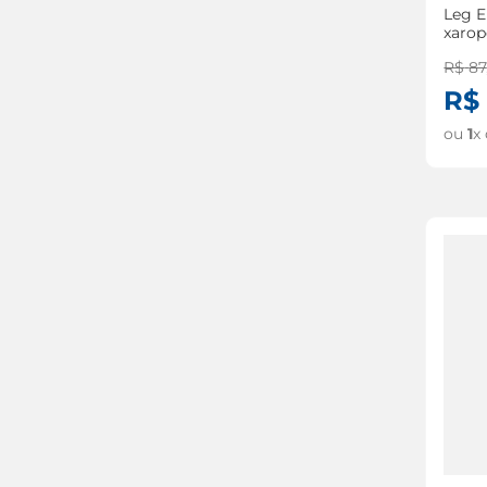
Leg 
xarop
R$
87
R$
ou
1
x