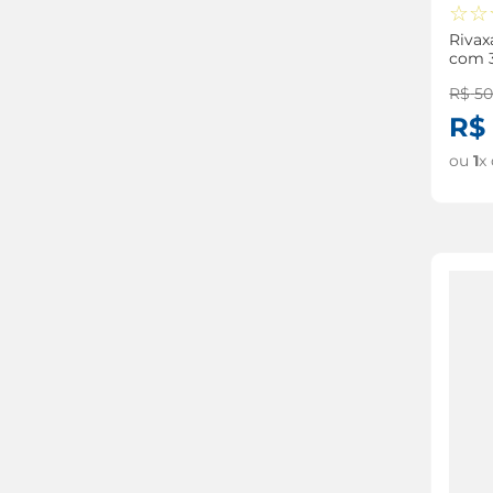
☆
☆
Rivax
com 
reves
R$
5
R$
ou
1
x