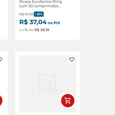
Rivaxa Eurofarma 10mg
com 30 comprimidos
revestidos
R$
51
,
06
-
25%
R$
37
,
04
no PIX
ou
1
x de
R$
38
,
19