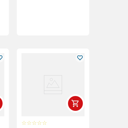
☆
☆
☆
☆
☆