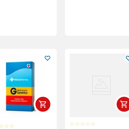
☆
☆
☆
☆
☆
☆
☆
☆