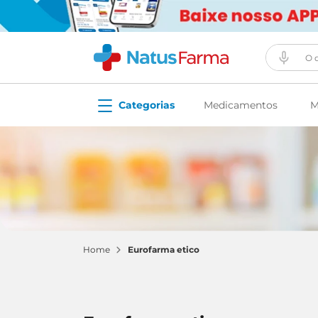
O que vo
Medicamentos
M
eurofarma etico