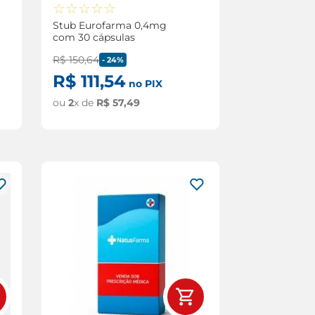
☆
☆
☆
☆
☆
Stub Eurofarma 0,4mg
com 30 cápsulas
R$
150
,
64
-
24%
R$
111
,
54
no PIX
ou
2
x de
R$
57
,
49