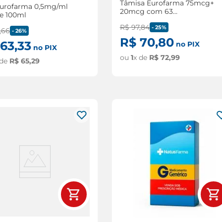
Tâmisa Eurofarma 75mcg+
Eurofarma 0,5mg/ml
20mcg com 63
e 100ml
comprimidos revestidos
R$
97
,
84
-
25%
,
66
-
26%
R$
70
,
80
63
,
33
no PIX
no PIX
ou
1
x de
R$
72
,
99
 de
R$
65
,
29