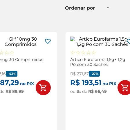
☆
☆
☆
☆
☆
☆
☆
☆
10mg 30 Comprimidos
Ártico Eurofarma 1,5g+ 1,2g
Pó com 30 Sachês
7
,
16
R$
271
,
67
-
43%
-
27%
87
,
29
R$
193
,
51
no PIX
no PIX
 de
R$
89
,
99
ou
3
x de
R$
66
,
49