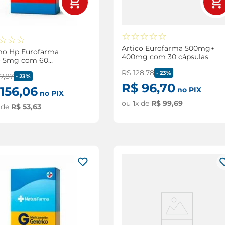
☆
☆
☆
☆
☆
☆
☆
☆
Artico Eurofarma 500mg+
o Hp Eurofarma
400mg com 30 cápsulas
 5mg com 60
las gelatinosas
R$
128
,
78
-
23%
7
,
87
-
23%
R$
96
,
70
156
,
06
no PIX
no PIX
ou
1
x de
R$
99
,
69
 de
R$
53
,
63