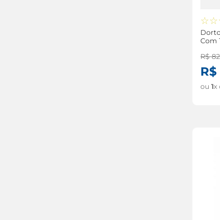
☆
☆
Dort
Com 
Reves
R$
8
R$
ou
1
x