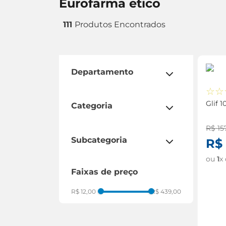
eurofarma etico
111
departamento
☆
☆
medicamentos
Glif 
categoria
aparelho respiratório
R$
15
circulação
subcategoria
R$
corticoide
ou
1
x
pressão
dermatológicos
faixas de preço
anticoncepcional
disfunção erétil
anticoagulante
dor e febre
R$ 12,00
R$ 439,00
sinusite
gripe e resfriados
colesterol
hormônios
próstata