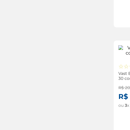
osso
asma
sistema digestivo
antialérgico
anti-inflamatório
relaxante muscular
☆
☆
Vast
30 co
R$
2
R$
ou
3
x