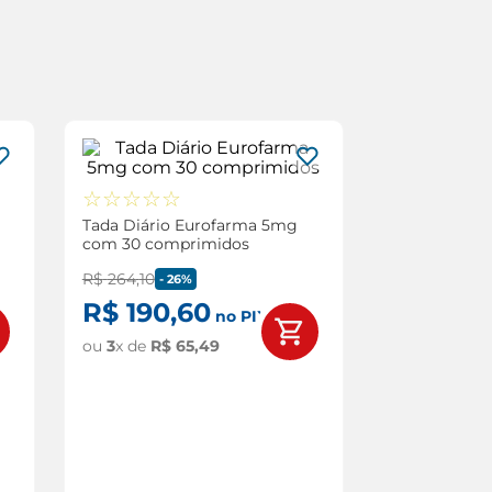
☆
☆
☆
☆
☆
Tada Diário Eurofarma 5mg
com 30 comprimidos
R$
264
,
10
-
26%
R$
190
,
60
no PIX
ou
3
x de
R$
65
,
49