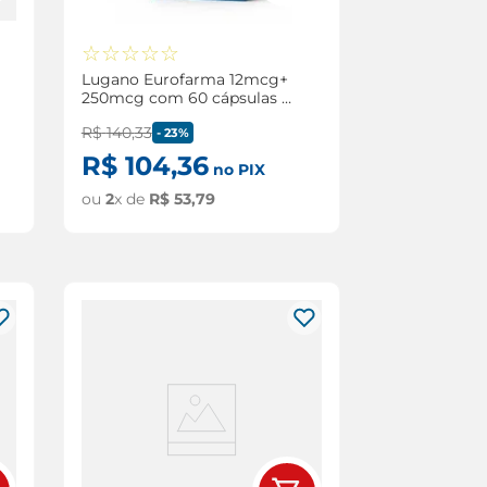
☆
☆
☆
☆
☆
Lugano Eurofarma 12mcg+
250mcg com 60 cápsulas +
Inalador
R$
140
,
33
-
23%
R$
104
,
36
no PIX
ou
2
x de
R$
53
,
79