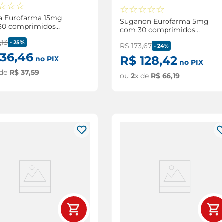
☆
☆
☆
☆
☆
☆
☆
☆
a Eurofarma 15mg
Suganon Eurofarma 5mg
30 comprimidos
com 30 comprimidos
tidos
revestidos
0
,
13
-
25%
R$
173
,
67
-
24%
36
,
46
R$
128
,
42
no PIX
no PIX
 de
R$
37
,
59
ou
2
x de
R$
66
,
19