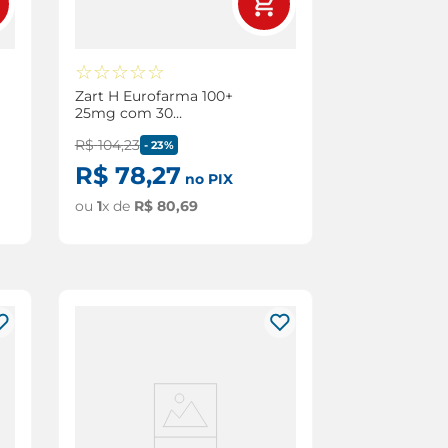
☆
☆
☆
☆
☆
Zart H Eurofarma 100+
25mg com 30
comprimidos
R$
104
,
23
-
23%
R$
78
,
27
no PIX
ou
1
x de
R$
80
,
69