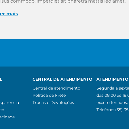
isus commodo, imperdiet sit pharetra mattis leo amet.
er mais
L
CENTRAL DE ATENDIMENTO
ATENDIMENTO 
Central de atendimento
Segunda a sexta
Política de Frete
das 08:00 as 18:
nsparencia
Trocas e Devoluções
exceto feriados.
co
Telefone: (35) 3
vacidade