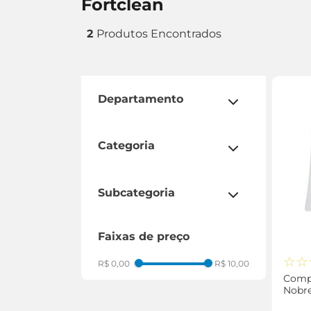
fortclean
2
departamento
saúde e bem estar
categoria
ortopédicos
subcategoria
compressa
faixas de preço
☆
☆
R$ 0,00
R$ 10,00
Compr
Nobre
Unid