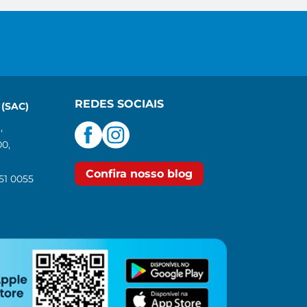
REDES SOCIAIS
(SAC)
,
00,
Confira nosso blog
551 0055