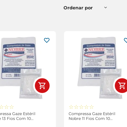
☆
☆
☆
☆
☆
☆
☆
☆
essa Gaze Estéril
Compressa Gaze Estéril
 13 Fios Com 10
Nobre 11 Fios Com 10
ades
Unidades