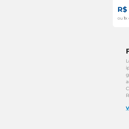
R$
ou
1
x
L
i
g
a
C
R
V