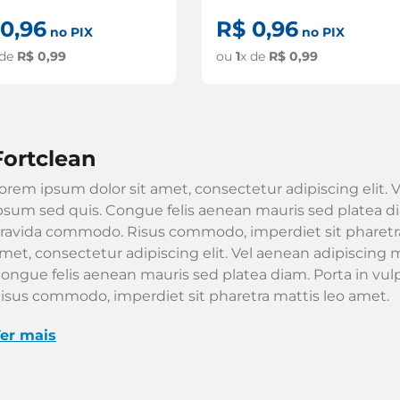
0
,
96
R$
0
,
96
no PIX
no PIX
 de
R$
0
,
99
ou
1
x de
R$
0
,
99
fortclean
orem ipsum dolor sit amet, consectetur adipiscing elit. V
psum sed quis. Congue felis aenean mauris sed platea dia
ravida commodo. Risus commodo, imperdiet sit pharetra
met, consectetur adipiscing elit. Vel aenean adipiscing m
ongue felis aenean mauris sed platea diam. Porta in vu
isus commodo, imperdiet sit pharetra mattis leo amet.
er mais