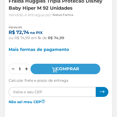
Fralda Huggies Tripla Protecao Disney
Baby Hiper M 92 Unidades
Natus Farma
R$
94
,
99
R$
72
,
74
no PIX
ou
R$
74
,
99
em
1
x de
R$
74
,
99
Mais formas de pagamento
－
＋
COMPRAR
Calcular frete e prazo de entrega
Não sei meu CEP