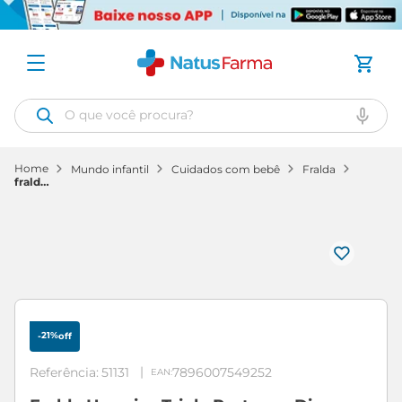
O que você procura?
mundo infantil
cuidados com bebê
fralda
fralda
huggies
tripla
protecao
disney
baby
hiper
m 92
unidades
21%
-
off
Referência
:
51131
7896007549252