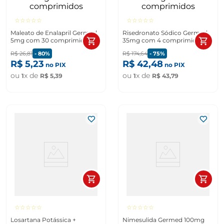
☆
☆
☆
☆
☆
☆
☆
☆
☆
☆
Maleato de Enalapril Germed
Risedronato Sódico Germed
5mg com 30 comprimidos
35mg com 4 comprimidos
R$
26
,
81
-
80%
R$
174
,
64
-
75%
R$
5
,
23
R$
42
,
48
no PIX
no PIX
ou
x de
ou
x de
1
R$
5
,
39
1
R$
43
,
79
☆
☆
☆
☆
☆
☆
☆
☆
☆
☆
Losartana Potássica +
Nimesulida Germed 100mg