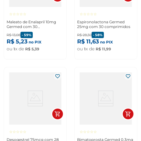
☆
☆
☆
☆
☆
☆
☆
☆
☆
☆
Maleato de Enalapril 10mg
Espironolactona Germed
Germed com 30
25mg com 30 comprimidos
comprimidos
R$
13
,
08
-
59%
R$
28
,
30
-
58%
R$
5
,
23
R$
11
,
63
no PIX
no PIX
ou
x de
ou
x de
1
R$
5
,
39
1
R$
11
,
99
☆
☆
☆
☆
☆
☆
☆
☆
☆
☆
Desogestrel 75mcg com 28
Bimatoprosta Germed 0,3mg