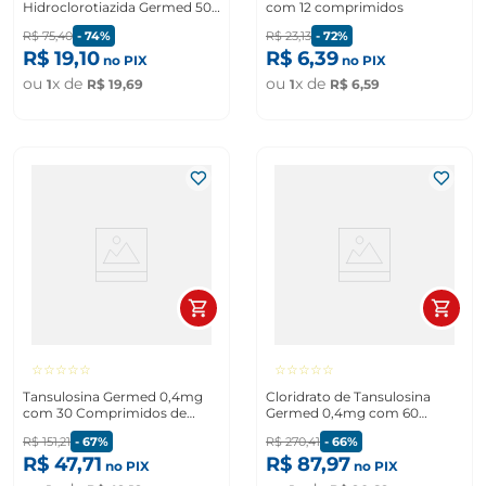
Hidroclorotiazida Germed 50+
com 12 comprimidos
12,5mg com 30 comprimidos
R$
75
,
40
-
74%
R$
23
,
13
-
72%
R$
19
,
10
R$
6
,
39
no PIX
no PIX
ou
x de
ou
x de
1
R$
19
,
69
1
R$
6
,
59
☆
☆
☆
☆
☆
☆
☆
☆
☆
☆
Tansulosina Germed 0,4mg
Cloridrato de Tansulosina
com 30 Comprimidos de
Germed 0,4mg com 60
Liberacao Prolongada
comprimidos
R$
151
,
21
-
67%
R$
270
,
41
-
66%
R$
47
,
71
R$
87
,
97
no PIX
no PIX