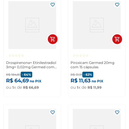
☆
☆
☆
☆
☆
☆
☆
☆
☆
☆
Drospirenona+ Etinilestradiol
Piroxicam Germed 20mg
3mg+ 0,02mg Germed com
com 15 cápsulas
72 comprimidos
R$
184
,
83
-
64%
R$
31
,
91
-
62%
R$
64
,
69
R$
11
,
63
no PIX
no PIX
ou
x de
ou
x de
1
R$
66
,
69
1
R$
11
,
99