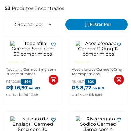
53
☆
☆
☆
☆
☆
☆
☆
☆
☆
☆
Tadalafila Germed 5mg com
Aceclofenaco Gerned 100mg
30 comprimidos
12 comprimidos
R$
120
,
86
-
86%
R$
48
,
71
-
82%
R$
16
,
97
R$
8
,
72
no PIX
no PIX
ou
x de
ou
x de
1
R$
17
,
49
1
R$
8
,
99