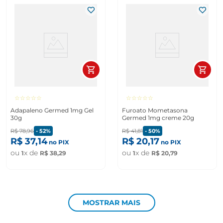
☆
☆
☆
☆
☆
☆
☆
☆
☆
☆
Adapaleno Germed 1mg Gel
Furoato Mometasona
30g
Germed 1mg creme 20g
R$
78
,
96
-
52%
R$
41
,
81
-
50%
R$
37
,
14
R$
20
,
17
no PIX
no PIX
ou
x de
ou
x de
1
R$
38
,
29
1
R$
20
,
79
MOSTRAR MAIS