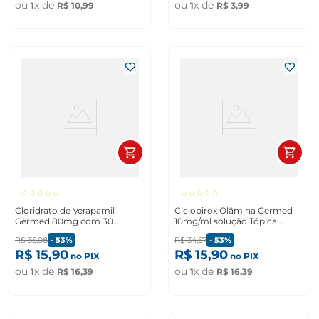
ou
x de
ou
x de
1
R$
10
,
99
1
R$
3
,
99
☆
☆
☆
☆
☆
☆
☆
☆
☆
☆
Cloridrato de Verapamil
Ciclopirox Olâmina Germed
Germed 80mg com 30
10mg/ml solução Tópica
comprimidos
frasco 15ml
R$
35
,
08
-
53%
R$
34
,
57
-
53%
R$
15
,
90
R$
15
,
90
no PIX
no PIX
ou
x de
ou
x de
1
R$
16
,
39
1
R$
16
,
39