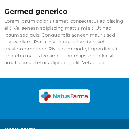
germed generico
Lorem ipsum dolor sit amet, consectetur adipiscing
elit. Vel aenean adipiscing mattis mi sit. Ut hac
ipsum sed quis. Congue felis aenean mauris sed
platea diam. Porta in vulputate habitant velit
gravida commodo. Risus commodo, imperdiet sit
pharetra mattis leo amet. Lorem ipsum dolor sit
amet, consectetur adipiscing elit. Vel aenean
adipiscing mattis mi sit. Ut hac ipsum sed quis.
Congue felis aenean mauris sed platea diam. Porta
in vulputate habitant velit gravida commodo. Risus
commodo, imperdiet sit pharetra mattis leo amet.
Ver mais