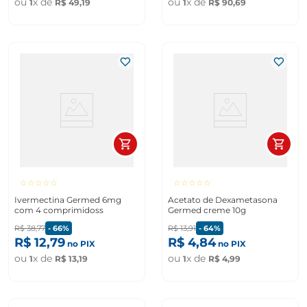
ou
x de
ou
x de
1
R$
49
,
19
1
R$
90
,
69
☆
☆
☆
☆
☆
☆
☆
☆
☆
☆
Ivermectina Germed 6mg
Acetato de Dexametasona
com 4 comprimidoss
Germed creme 10g
R$
38
,
77
-
66%
R$
13
,
91
-
64%
R$
12
,
79
R$
4
,
84
no PIX
no PIX
ou
x de
ou
x de
1
R$
13
,
19
1
R$
4
,
99