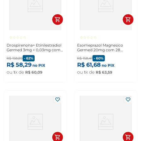
☆
☆
☆
☆
☆
☆
☆
☆
☆
☆
Drospirenona+ Etinilestradiol
Esomeprazol Magnesico
Germed 3mg + 0,03mg com
Germed 20mg com 28
63 comprimidos revestidos
comprimidos revestidos
R$
158
,
89
-
62%
R$
158
,
47
-
60%
R$
58
,
29
R$
61
,
68
no PIX
no PIX
ou
x de
ou
x de
1
R$
60
,
09
1
R$
63
,
59