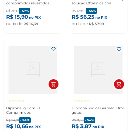
comprimidos revestidos
solução Oftálmica 3ml
R$
38
,
17
-
57%
R$
128
,
91
-
55%
R$
15
,
90
R$
56
,
25
no PIX
no PIX
ou
x de
ou
x de
1
R$
16
,
39
1
R$
57
,
99
☆
☆
☆
☆
☆
☆
☆
☆
☆
☆
Dipirona 1g Com 10
Dipirona Sódica Germed 10ml
Comprimidos
gotas
R$
24
,
01
-
54%
R$
8
,
69
-
54%
R$
10
,
66
R$
3
,
87
no PIX
no PIX