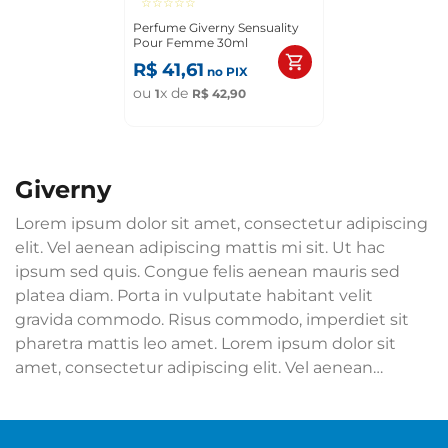
☆
☆
☆
☆
☆
Perfume Giverny Sensuality
Pour Femme 30ml
R$
41
,
61
no PIX
ou
x de
1
R$
42
,
90
giverny
Lorem ipsum dolor sit amet, consectetur adipiscing
elit. Vel aenean adipiscing mattis mi sit. Ut hac
ipsum sed quis. Congue felis aenean mauris sed
platea diam. Porta in vulputate habitant velit
gravida commodo. Risus commodo, imperdiet sit
pharetra mattis leo amet. Lorem ipsum dolor sit
amet, consectetur adipiscing elit. Vel aenean
adipiscing mattis mi sit. Ut hac ipsum sed quis.
Congue felis aenean mauris sed platea diam. Porta
in vulputate habitant velit gravida commodo. Risus