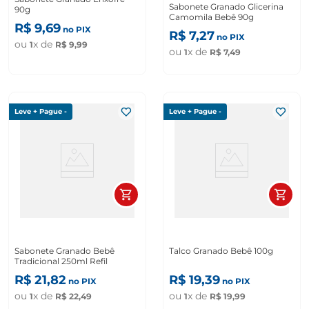
Sabonete Granado Glicerina
90g
Camomila Bebê 90g
R$
9
,
69
no PIX
R$
7
,
27
no PIX
ou
x de
1
R$
9
,
99
ou
x de
1
R$
7
,
49
Leve + Pague -
Leve + Pague -
Sabonete Granado Bebê
Talco Granado Bebê 100g
Tradicional 250ml Refil
R$
21
,
82
R$
19
,
39
no PIX
no PIX
ou
x de
ou
x de
1
R$
22
,
49
1
R$
19
,
99