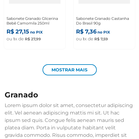
Sabonete Granado Glicerina
Sabonete Granado Castanha
Bebê Camomila 250ml
Do Brasil 90g
R$
27
,
15
R$
7
,
36
no PIX
no PIX
ou
x de
ou
x de
1
R$
27
,
99
1
R$
7
,
59
MOSTRAR MAIS
granado
Lorem ipsum dolor sit amet, consectetur adipiscing
elit. Vel aenean adipiscing mattis mi sit. Ut hac
ipsum sed quis. Congue felis aenean mauris sed
platea diam. Porta in vulputate habitant velit
gravida commodo. Risus commodo, imperdiet sit