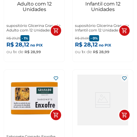
supositório Glicerina Granado
supositório Glicerina Granado
Adulto com 12 Unidades
Infantil com 12 Unidades
R$
29
,
29
-
1%
R$
29
,
00
-
0%
R$
28
,
12
R$
28
,
12
no PIX
no PIX
ou
x de
ou
x de
1
R$
28
,
99
1
R$
28
,
99
Sabonete Granado Enxofre