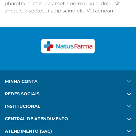
pharetra mattis leo amet. Lorem ipsum dolor sit
amet, consectetur adipiscing elit. Vel aenean
adipiscing mattis mi sit. Ut hac ipsum sed quis.
Congue felis aenean mauris sed platea diam. Porta
in vulputate habitant velit gravida commodo. Risus
commodo, imperdiet sit pharetra mattis leo amet.
Ver mais
MINHA CONTA
REDES SOCIAIS
INSTITUCIONAL
CENTRAL DE ATENDIMENTO
ATENDIMENTO (SAC)