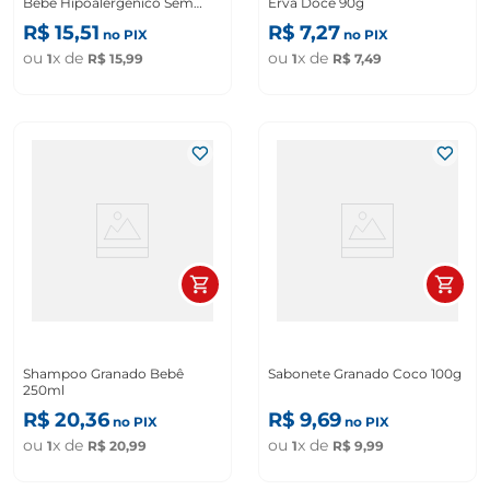
Bebê Hipoalergênico Sem
Erva Doce 90g
Álcool 50 unidades
R$
15
,
51
R$
7
,
27
no PIX
no PIX
ou
x de
ou
x de
1
R$
15
,
99
1
R$
7
,
49
Shampoo Granado Bebê
Sabonete Granado Coco 100g
250ml
R$
20
,
36
R$
9
,
69
no PIX
no PIX
ou
x de
ou
x de
1
R$
20
,
99
1
R$
9
,
99