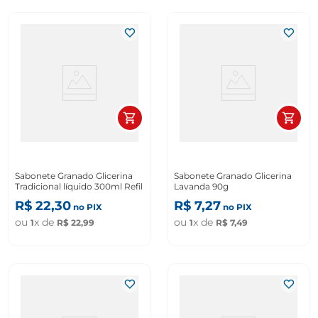
Sabonete Granado Glicerina
Sabonete Granado Glicerina
Tradicional líquido 300ml Refil
Lavanda 90g
R$
22
,
30
R$
7
,
27
no PIX
no PIX
ou
x de
ou
x de
1
R$
22
,
99
1
R$
7
,
49