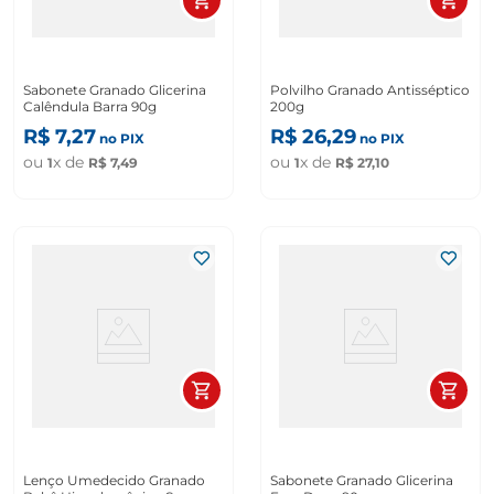
Sabonete Granado Glicerina
Polvilho Granado Antisséptico
Calêndula Barra 90g
200g
R$
7
,
27
R$
26
,
29
no PIX
no PIX
ou
x de
ou
x de
1
R$
7
,
49
1
R$
27
,
10
Lenço Umedecido Granado
Sabonete Granado Glicerina