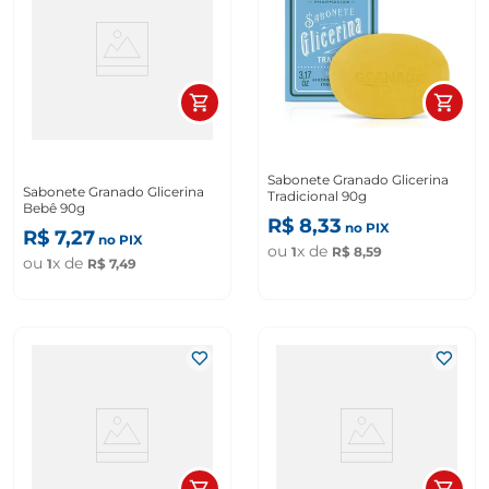
Sabonete Granado Glicerina
Sabonete Granado Glicerina
Tradicional 90g
Bebê 90g
R$
8
,
33
no PIX
R$
7
,
27
no PIX
ou
x de
1
R$
8
,
59
ou
x de
1
R$
7
,
49