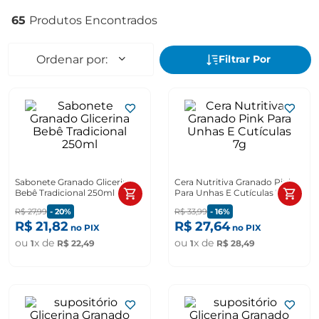
65
Sabonete Granado Glicerina
Cera Nutritiva Granado Pink
Bebê Tradicional 250ml
Para Unhas E Cutículas 7g
R$
27
,
99
-
20%
R$
33
,
99
-
16%
R$
21
,
82
R$
27
,
64
no PIX
no PIX
ou
x de
ou
x de
1
R$
22
,
49
1
R$
28
,
49