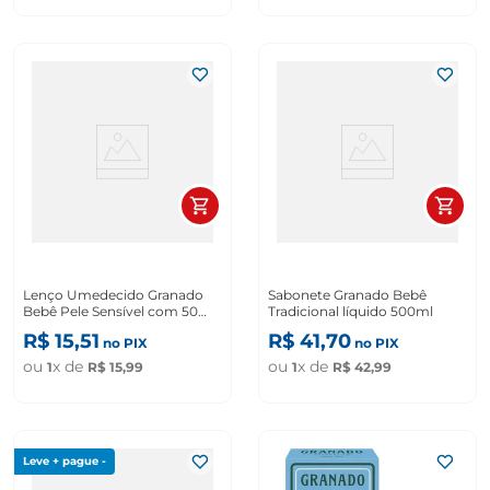
Lenço Umedecido Granado
Sabonete Granado Bebê
Bebê Pele Sensível com 50
Tradicional líquido 500ml
Unidades
R$
15
,
51
R$
41
,
70
no PIX
no PIX
ou
x de
ou
x de
1
R$
15
,
99
1
R$
42
,
99
Leve + pague -