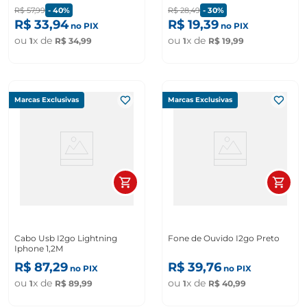
R$
57
,
99
-
40%
R$
28
,
49
-
30%
R$
33
,
94
R$
19
,
39
no PIX
no PIX
ou
x de
ou
x de
1
R$
34
,
99
1
R$
19
,
99
Marcas Exclusivas
Marcas Exclusivas
Cabo Usb I2go Lightning
Fone de Ouvido I2go Preto
Iphone 1,2M
R$
87
,
29
R$
39
,
76
no PIX
no PIX
ou
x de
ou
x de
1
R$
89
,
99
1
R$
40
,
99