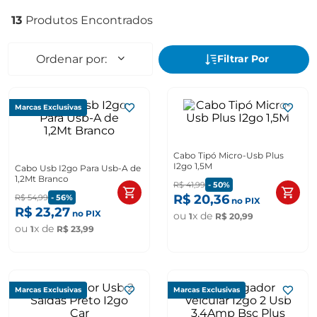
13
Marcas Exclusivas
Cabo Tipó Micro-Usb Plus
I2go 1,5M
Cabo Usb I2go Para Usb-A de
1,2Mt Branco
R$
41
,
99
-
50%
R$
20
,
36
R$
54
,
99
-
56%
no PIX
R$
23
,
27
no PIX
ou
x de
1
R$
20
,
99
ou
x de
1
R$
23
,
99
Marcas Exclusivas
Marcas Exclusivas