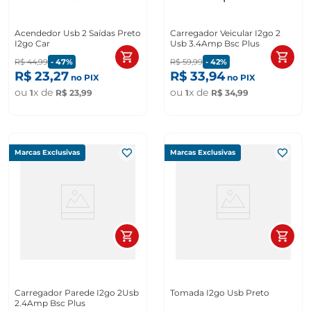
Acendedor Usb 2 Saídas Preto
Carregador Veicular I2go 2
I2go Car
Usb 3.4Amp Bsc Plus
R$
44
,
99
-
47%
R$
59
,
99
-
42%
R$
23
,
27
R$
33
,
94
no PIX
no PIX
ou
x de
ou
x de
1
R$
23
,
99
1
R$
34
,
99
Marcas Exclusivas
Marcas Exclusivas
Carregador Parede I2go 2Usb
Tomada I2go Usb Preto
2.4Amp Bsc Plus