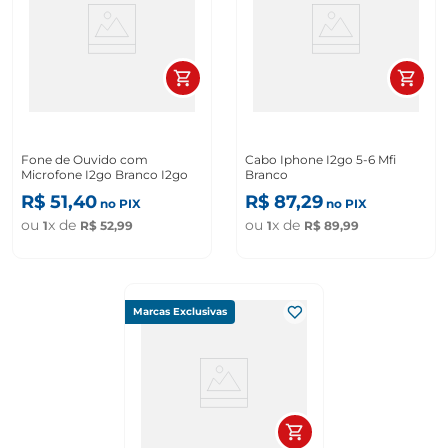
Fone de Ouvido com
Cabo Iphone I2go 5-6 Mfi
Microfone I2go Branco I2go
Branco
R$
51
,
40
R$
87
,
29
no PIX
no PIX
ou
x de
ou
x de
1
R$
52
,
99
1
R$
89
,
99
Marcas Exclusivas