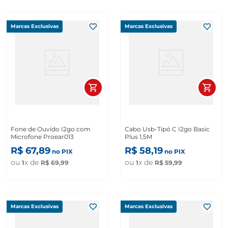
Marcas Exclusivas
Marcas Exclusivas
Fone de Ouvido I2go com
Cabo Usb-Tipó C I2go Basic
Microfone Proear013
Plus 1,5M
R$
67
,
89
R$
58
,
19
no PIX
no PIX
ou
x de
ou
x de
1
R$
69
,
99
1
R$
59
,
99
Marcas Exclusivas
Marcas Exclusivas