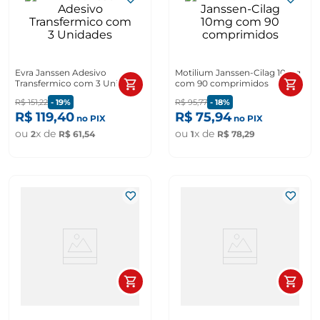
Evra Janssen Adesivo
Motilium Janssen-Cilag 10mg
Transfermico com 3 Unidades
com 90 comprimidos
R$
151
,
22
-
19%
R$
95
,
77
-
18%
R$
119
,
40
R$
75
,
94
no PIX
no PIX
ou
x de
ou
x de
2
R$
61
,
54
1
R$
78
,
29