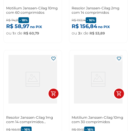
Motilium Janssen-Cilag 10mg
Resolor Janssen-Cilag 2mg
com 60 comprimidos
com 14 comprimidos
R$
74
,
21
-
18%
R$
193
,
14
-
16%
R$
58
,
97
R$
156
,
84
no PIX
no PIX
ou
x de
ou
x de
1
R$
60
,
79
3
R$
53
,
89
Resolor Janssen-Cilag 1mg
Motilium Janssen-Cilag 10mg
com 14 comprimidos
com 30 comprimidos
revestidos
R$
166
,
93
-
16%
R$
39
,
12
-
16%