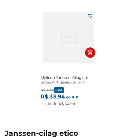
Mylicon Janssen-Cilag em
gotas Antigases de 15ml
R$
37
,
87
-
8%
R$
33
,
94
no PIX
ou
x de
1
R$
34
,
99
janssen-cilag etico