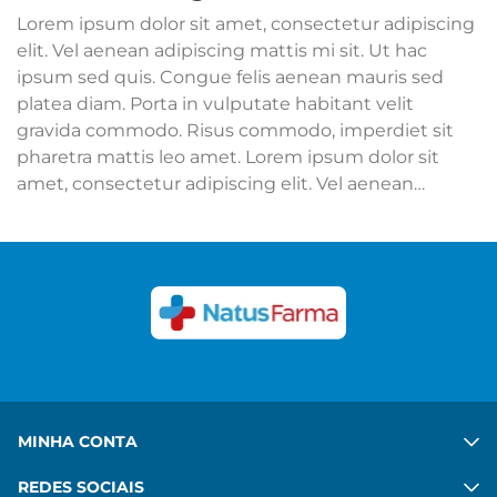
Lorem ipsum dolor sit amet, consectetur adipiscing
elit. Vel aenean adipiscing mattis mi sit. Ut hac
ipsum sed quis. Congue felis aenean mauris sed
platea diam. Porta in vulputate habitant velit
gravida commodo. Risus commodo, imperdiet sit
pharetra mattis leo amet. Lorem ipsum dolor sit
amet, consectetur adipiscing elit. Vel aenean
adipiscing mattis mi sit. Ut hac ipsum sed quis.
Congue felis aenean mauris sed platea diam. Porta
in vulputate habitant velit gravida commodo. Risus
commodo, imperdiet sit pharetra mattis leo amet.
Ver mais
MINHA CONTA
REDES SOCIAIS