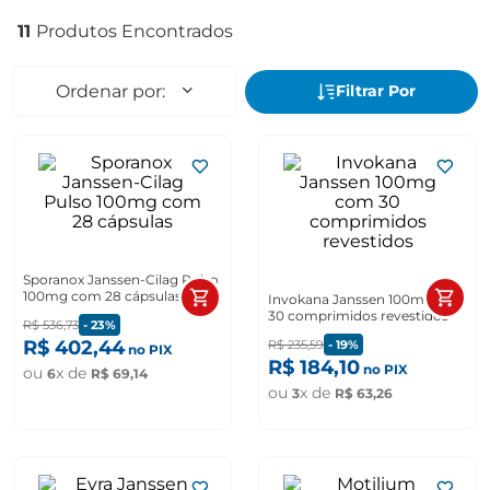
11
Sporanox Janssen-Cilag Pulso
100mg com 28 cápsulas
Invokana Janssen 100mg com
30 comprimidos revestidos
R$
536
,
73
-
23%
R$
402
,
44
R$
235
,
59
-
19%
no PIX
R$
184
,
10
no PIX
ou
x de
6
R$
69
,
14
ou
x de
3
R$
63
,
26