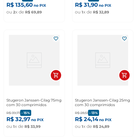
R$
135
,
60
R$
31
,
90
no PIX
no PIX
ou
x de
ou
x de
2
R$
69
,
89
1
R$
32
,
89
Stugeron Janssen-Cilag 75mg
Stugeron Janssen-Cilag 25mg
com 30 comprimidos
com 30 comprimidos
R$
39
,
77
-
15%
R$
28
,
51
-
13%
R$
32
,
97
R$
24
,
14
no PIX
no PIX
ou
x de
ou
x de
1
R$
33
,
99
1
R$
24
,
89