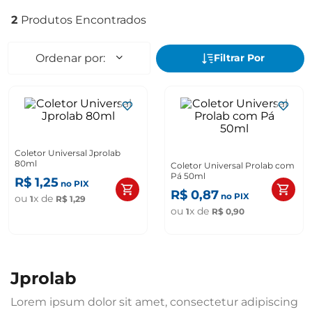
2
Coletor Universal Jprolab
80ml
Coletor Universal Prolab com
Pá 50ml
R$
1
,
25
no PIX
R$
0
,
87
no PIX
ou
x de
1
R$
1
,
29
ou
x de
1
R$
0
,
90
jprolab
Lorem ipsum dolor sit amet, consectetur adipiscing