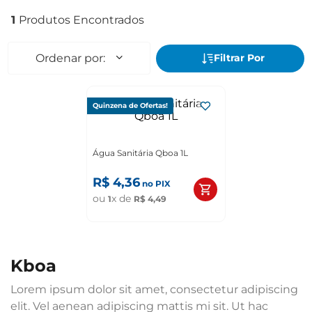
1
Quinzena de Ofertas!
Água Sanitária Qboa 1L
R$
4
,
36
no PIX
ou
x de
1
R$
4
,
49
kboa
Lorem ipsum dolor sit amet, consectetur adipiscing
elit. Vel aenean adipiscing mattis mi sit. Ut hac