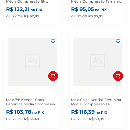
Média Compressão 18-
Média Compressão Tamanho
21Mmhg Ponteira Aberta Cor
M Preta
R$
122
,
21
R$
95
,
05
no PIX
no PIX
Mel Tamanho G
ou
x de
ou
x de
2
R$
62
,
99
1
R$
97
,
99
☆
☆
☆
☆
☆
☆
☆
☆
☆
☆
Meia 7/8 Kendall Coxa
Meia Calça Kendall Feminina
Feminina Média Compressão
Média Compressão 18-
18-21Mmhg Ponteira Fechada
21Mmhg Sem Ponteira Cor
R$
103
,
78
R$
116
,
39
no PIX
no PIX
Cor Mel Tamanho M
Mel Tamanho M
ou
x de
ou
x de
2
R$
53
,
49
2
R$
59
,
99