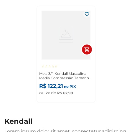
☆
☆
☆
☆
☆
Meia 3/4 Kendall Masculina
Média Compressão Tamanho
G Preto
R$
122
,
21
no PIX
ou
x de
2
R$
62
,
99
kendall
Lorem ipsum dolor sit amet, consectetur adipiscing