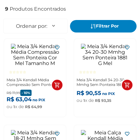
9
☆
☆
☆
☆
☆
☆
☆
☆
☆
☆
Meia 3/4 Kendall Média
Meia 3/4 Kendall 34 20-30
Compressão Sem Ponteira
Mmhg Sem Ponteira 1881 G
Cor Mel Tamanho M
Mel
R$
90
,
55
R$
71
,
99
-
10%
no PIX
R$
63
,
04
no PIX
ou
x de
1
R$
93
,
35
ou
x de
1
R$
64
,
99