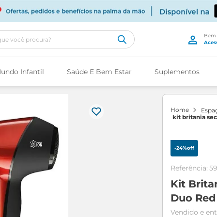
cê procura?
undo Infantil
Saúde E Bem Estar
Suplementos
espa
kit britania s
beauty duo red
-
24%
off
Referência
:
5
Kit Brit
Duo Red 