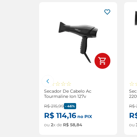
☆
☆
☆
☆
☆
☆
ncha De
Secador De Cabelo Ac
Sec
Tourmaline Ion 127v
220
sponível
R$
215
,
99
R$
-
46%
R$
114
,
16
R
no PIX
ME
ou
2
x de
R$
58
,
84
ou