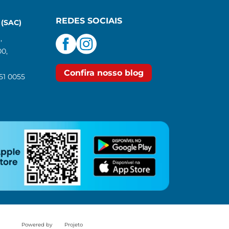
REDES SOCIAIS
(SAC)
,
00,
Confira nosso blog
551 0055
Powered by
Projeto