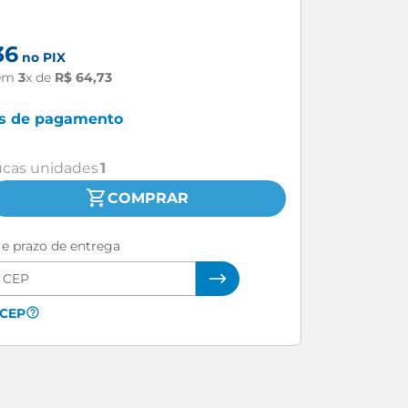
36
no PIX
em
3
x de
R$
64
,
73
as de pagamento
cas unidades
1
COMPRAR
e e prazo de entrega
 CEP