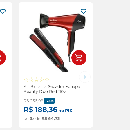
☆
☆
☆
☆
☆
☆
☆
☆
☆
Kit Britania Secador +chapa
Kit Secador 
Beauty Duo Red 110v
Viagem
Produto
R$
256
,
99
-
24%
R$
188
,
36
no PIX
A
ou
3
x de
R$
64
,
73