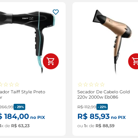
☆
☆
☆
☆
☆
☆
☆
☆
☆
ador Taiff Style Preto
Secador De Cabelo Gold
v
220v 2000w Eb086
266
,
99
R$
112
,
99
-
29%
-
22%
$
184
,
00
R$
85
,
93
no PIX
no PIX
3
x de
R$
63
,
23
ou
1
x de
R$
88
,
59