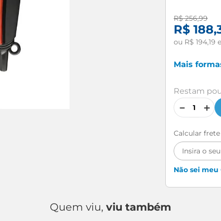
R$
256
,
99
R$
188
,
ou
R$
194
,
19
Mais form
Restam pou
－
＋
Calcular fret
Não sei meu
Quem viu,
viu também