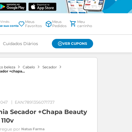
Meus
Meus
Favoritos
Pedidos
Cuidados Diários
VER CUPONS
ço beleza
cabelo
secador
ecador +chapa
 110v
9047
7891356071737
ania Secador +chapa Beauty
110v
Natus Farma