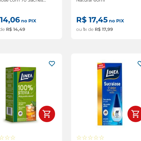
14
,
06
R$
17
,
45
no PIX
no PIX
 de
R$
14
,
49
ou
1
x de
R$
17
,
99
☆
☆
☆
☆
☆
☆
☆
☆