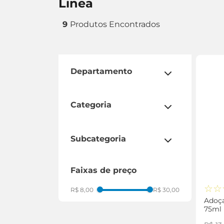
linea
9
departamento
conveniência
categoria
bebidas
mercearia
subcategoria
adoçantes
faixas de preço
achocolatado
☆
☆
R$ 8,00
R$ 30,00
Adoça
75ml