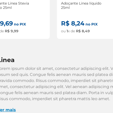
nte Linea Stevia
Adoçante Linea líquido
do 25ml
25ml
9
,
69
R$
8
,
24
no PIX
no PIX
 de
R$
9
,
99
ou
1
x de
R$
8
,
49
linea
orem ipsum dolor sit amet, consectetur adipiscing elit. V
psum sed quis. Congue felis aenean mauris sed platea dia
ravida commodo. Risus commodo, imperdiet sit pharetra
met, consectetur adipiscing elit. Vel aenean adipiscing m
ongue felis aenean mauris sed platea diam. Porta in vu
isus commodo, imperdiet sit pharetra mattis leo amet.
er mais