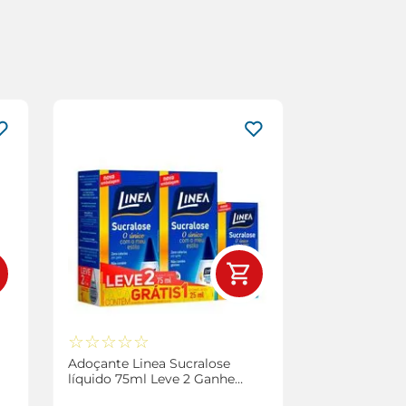
☆
☆
☆
☆
☆
Adoçante Linea Sucralose
líquido 75ml Leve 2 Ganhe
Grátis Linea de 25ml