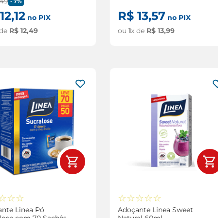
49
-
7%
12
,
12
R$
13
,
57
no PIX
no PIX
 de
R$
12
,
49
ou
1
x de
R$
13
,
99
☆
☆
☆
☆
☆
☆
☆
☆
nte Linea Pó
Adoçante Linea Sweet
lose com 70 Sachês
Natural 60ml