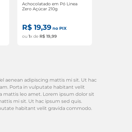
Achocolatado em Pó Linea
Zero Açúcar 210g
R$
19
,
39
no PIX
ou
1
x de
R$
19
,
99
el aenean adipiscing mattis mi sit. Ut hac
m. Porta in vulputate habitant velit
 mattis leo amet. Lorem ipsum dolor sit
attis mi sit. Ut hac ipsum sed quis.
lputate habitant velit gravida commodo.