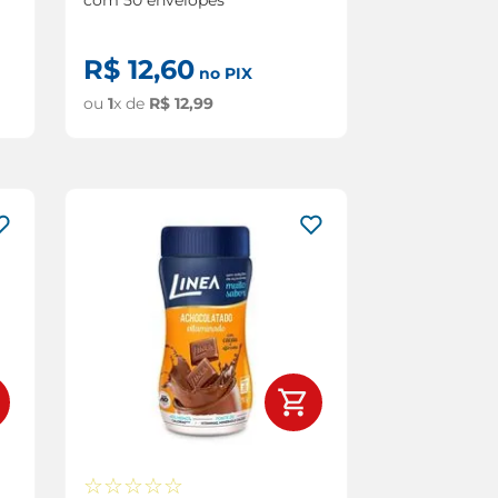
R$
12
,
60
no PIX
ou
1
x de
R$
12
,
99
☆
☆
☆
☆
☆