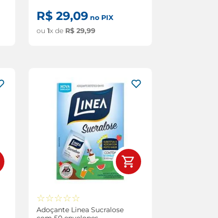
R$
29
,
09
no PIX
ou
1
x de
R$
29
,
99
☆
☆
☆
☆
☆
Adoçante Linea Sucralose
com 50 envelopes