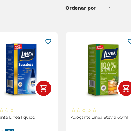
☆
☆
☆
☆
☆
☆
☆
☆
nte Linea líquido
Adoçante Linea Stevia 60ml