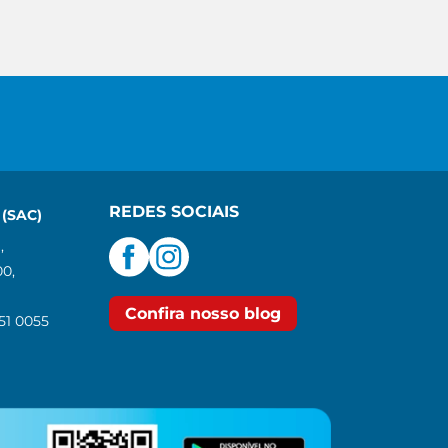
REDES SOCIAIS
(SAC)
,
00,
Confira nosso blog
551 0055