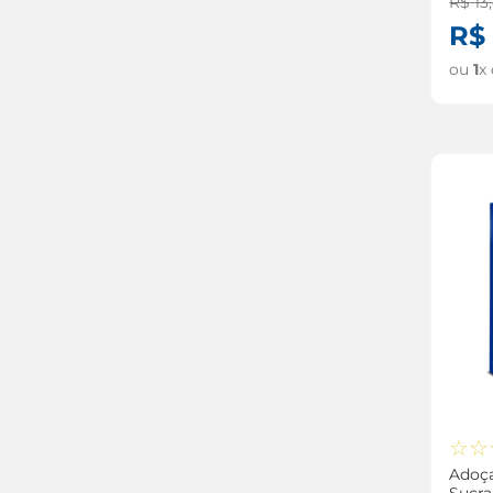
R$
13
,
R$
ou
1
x
☆
☆
Adoça
Sucra