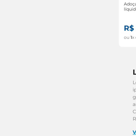
Adoça
líqui
R$
ou
1
x
L
i
g
a
C
R
V