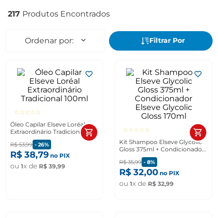
217
☆
☆
☆
☆
☆
Óleo Capilar Elseve Loréal
☆
☆
☆
☆
☆
Extraordinário Tradicional
100ml
Kit Shampoo Elseve Glycolic
R$
53
,
99
-
26%
Gloss 375ml + Condicionador
R$
38
,
79
no PIX
Elseve Glycolic Gloss 170ml
R$
35
,
99
-
8%
ou
x de
1
R$
39
,
99
R$
32
,
00
no PIX
ou
x de
1
R$
32
,
99