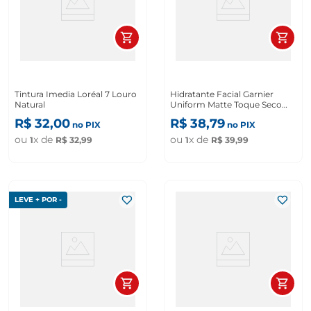
Tintura Imedia Loréal 7 Louro
Hidratante Facial Garnier
Natural
Uniform Matte Toque Seco
Antimarcas 85g
R$
32
,
00
R$
38
,
79
no PIX
no PIX
ou
x de
ou
x de
1
R$
32
,
99
1
R$
39
,
99
LEVE + POR -