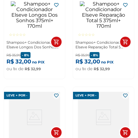
☆
☆
☆
☆
☆
☆
☆
☆
☆
☆
Shampoo+ Condicionador
Shampoo+ Condicionador
Elseve Longos Dos Sonhos
Elseve Reparação Total 5
375ml+ 170ml
375ml+ 170ml
R$
35
,
99
-
8%
R$
35
,
99
-
8%
R$
32
,
00
R$
32
,
00
no PIX
no PIX
ou
x de
ou
x de
1
R$
32
,
99
1
R$
32
,
99
LEVE + POR -
LEVE + POR -