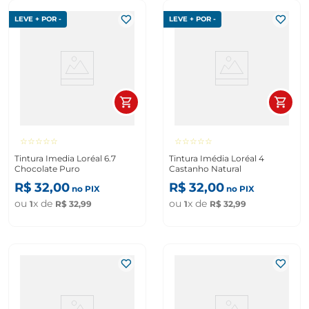
LEVE + POR -
LEVE + POR -
☆
☆
☆
☆
☆
☆
☆
☆
☆
☆
Tintura Imedia Loréal 6.7
Tintura Imédia Loréal 4
Chocolate Puro
Castanho Natural
R$
32
,
00
R$
32
,
00
no PIX
no PIX
ou
x de
ou
x de
1
R$
32
,
99
1
R$
32
,
99