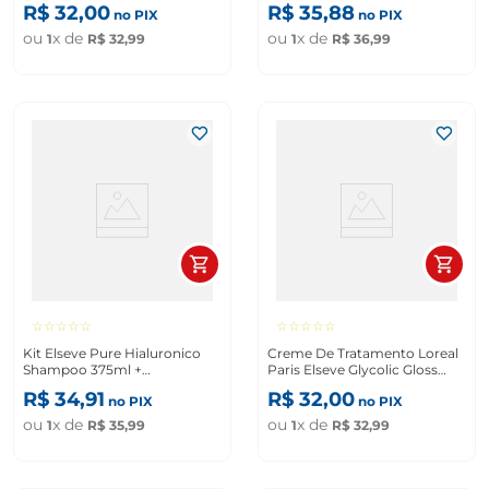
R$
32
,
00
R$
35
,
88
no PIX
no PIX
ou
x de
ou
x de
1
R$
32
,
99
1
R$
36
,
99
☆
☆
☆
☆
☆
☆
☆
☆
☆
☆
Kit Elseve Pure Hialuronico
Creme De Tratamento Loreal
Shampoo 375ml +
Paris Elseve Glycolic Gloss
Condicionador 170ml
300g
R$
34
,
91
R$
32
,
00
no PIX
no PIX
ou
x de
ou
x de
1
R$
35
,
99
1
R$
32
,
99