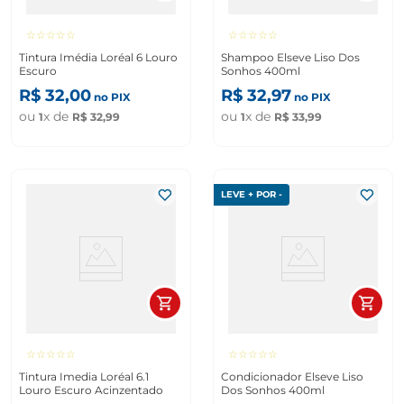
☆
☆
☆
☆
☆
☆
☆
☆
☆
☆
Tintura Imédia Loréal 6 Louro
Shampoo Elseve Liso Dos
Escuro
Sonhos 400ml
R$
32
,
00
R$
32
,
97
no PIX
no PIX
ou
x de
ou
x de
1
R$
32
,
99
1
R$
33
,
99
LEVE + POR -
☆
☆
☆
☆
☆
☆
☆
☆
☆
☆
Tintura Imedia Loréal 6.1
Condicionador Elseve Liso
Louro Escuro Acinzentado
Dos Sonhos 400ml