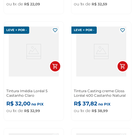
ou
x de
ou
x de
1
R$
22
,
09
1
R$
32
,
59
LEVE + POR -
LEVE + POR -
Tintura Imédia Loréal 5
Tintura Casting creme Gloss
Castanho Claro
Loréal 400 Castanho Natural
R$
32
,
00
R$
37
,
82
no PIX
no PIX
ou
x de
ou
x de
1
R$
32
,
99
1
R$
38
,
99