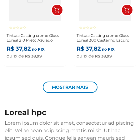
☆
☆
☆
☆
☆
☆
☆
☆
☆
☆
Tintura Casting creme Gloss
Tintura Casting creme Gloss
Loréal 210 Preto Azulado
Loréal 300 Castanho Escuro
R$
37
,
82
R$
37
,
82
no PIX
no PIX
ou
x de
ou
x de
1
R$
38
,
99
1
R$
38
,
99
MOSTRAR MAIS
loreal hpc
Lorem ipsum dolor sit amet, consectetur adipiscing
elit. Vel aenean adipiscing mattis mi sit. Ut hac
ipsum sed quis. Congue felis aenean mauris sed