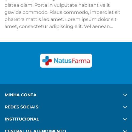
platea diam. Porta in vulputate habitant velit
gravida commodo. Risus commodo, imperdiet sit
pharetra mattis leo amet. Lorem ipsum dolor sit
amet, consectetur adipiscing elit. Vel aenean
adipiscing mattis mi sit. Ut hac ipsum sed quis.
Congue felis aenean mauris sed platea diam. Porta
in vulputate habitant velit gravida commodo. Risus
commodo, imperdiet sit pharetra mattis leo amet.
Ver mais
MINHA CONTA
REDES SOCIAIS
INSTITUCIONAL
CENTRAL DE ATENDIMENTO