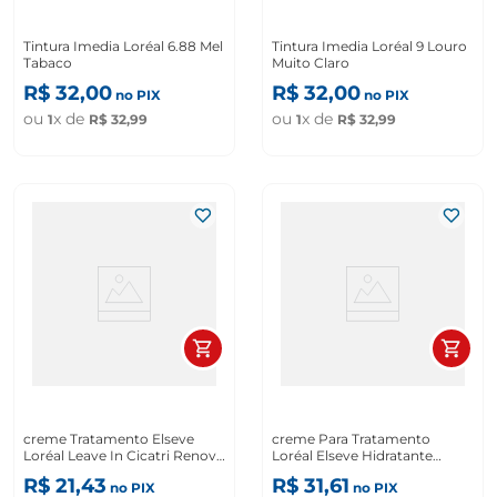
Tintura Imedia Loréal 6.88 Mel
Tintura Imedia Loréal 9 Louro
Tabaco
Muito Claro
R$
32
,
00
R$
32
,
00
no PIX
no PIX
ou
x de
ou
x de
1
R$
32
,
99
1
R$
32
,
99
creme Tratamento Elseve
creme Para Tratamento
Loréal Leave In Cicatri Renov
Loréal Elseve Hidratante
50ml
Hialurônico 300g
R$
21
,
43
R$
31
,
61
no PIX
no PIX