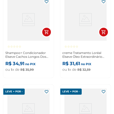
☆
☆
☆
☆
☆
☆
☆
☆
☆
☆
Shampoo+ Condicionador
creme Tratamento Loréal
Elseve Cachos Longos Dos
Elseve Óleo Extraordinário
Sonhos 375ml+ 170ml
Nutrição 300g
R$
34
,
91
R$
31
,
61
no PIX
no PIX
ou
x de
ou
x de
1
R$
35
,
99
1
R$
32
,
59
LEVE + POR -
LEVE + POR -