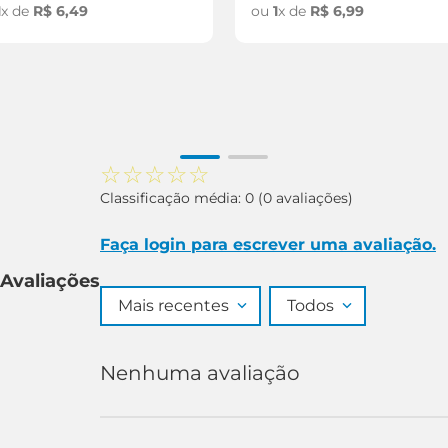
1
x de
R$
6
,
49
ou
1
x de
R$
6
,
99
☆
☆
☆
☆
☆
Classificação média: 0
(0 avaliações)
Faça login para escrever uma avaliação.
Avaliações
Mais recentes
Todos
Nenhuma avaliação