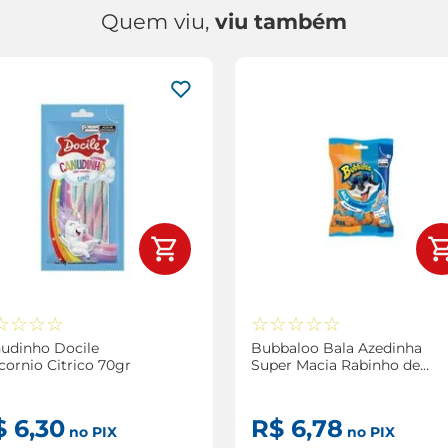
Quem viu,
viu também
☆
☆
☆
☆
☆
☆
☆
☆
☆
udinho Docile
Bubbaloo Bala Azedinha
cornio Citrico 70gr
Super Macia Rabinho de
Gato Sabor Citric Blueberry
82,5g
$
6
,
30
R$
6
,
78
no PIX
no PIX