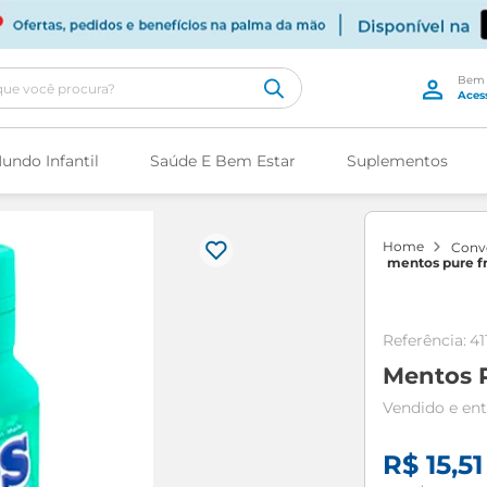
cê procura?
undo Infantil
Saúde E Bem Estar
Suplementos
con
mentos pure f
chiclete 56g
Referência
:
41
Mentos P
R$
15
,
51