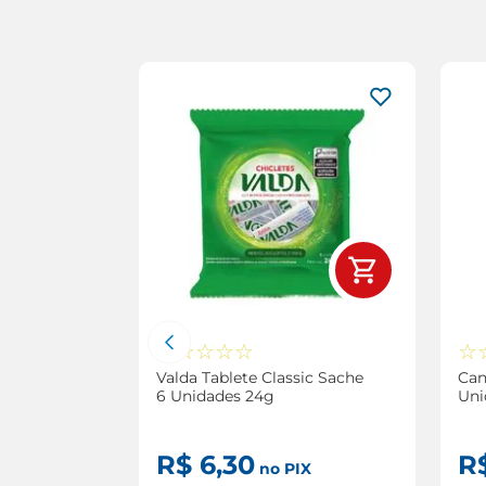
+
e
☆
☆
☆
☆
☆
☆
ops Com
Valda Tablete Classic Sache
Can
6 Unidades 24g
Uni
R$
6
,
30
R
IX
no PIX