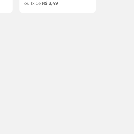
ou
1
x de
R$
3
,
49
ou
1
x de
R$