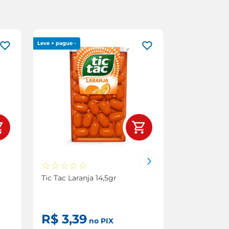
Leve + pague -
☆
☆
☆
☆
☆
☆
☆
☆
☆
Tic Tac Laranja 14,5gr
Halls Melân
10 Unidades
R$
3
,
39
R$
2
,
4
no PIX