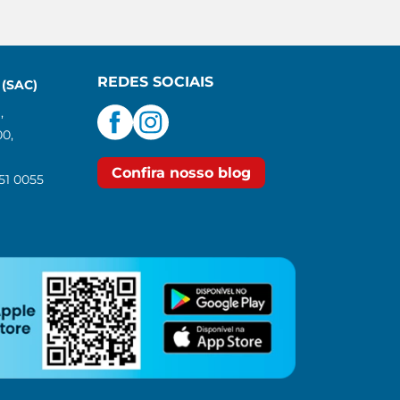
REDES SOCIAIS
(SAC)
,
00,
Confira nosso blog
551 0055