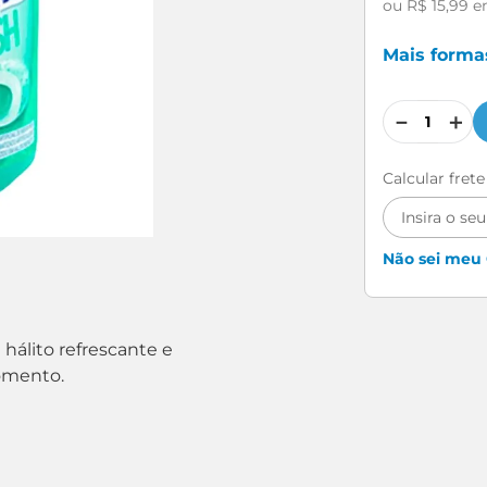
ou
R$
15
,
99
e
Mais form
－
＋
Calcular fret
Não sei meu
hálito refrescante e
omento.