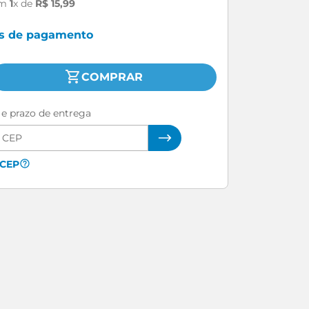
m
1
x de
R$
15
,
99
as de pagamento
COMPRAR
e e prazo de entrega
 CEP