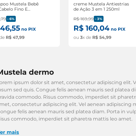
poo Mustela Bebê
creme Mustela Antiestrias
Cabelo Fino E
de Ação 3 em 1 250ml
cado 200ml
0
,
79
R$
169
,
99
-
6%
-
3%
46
,
55
R$
160
,
04
no PIX
no PIX
 de
R$
47
,
99
ou
3
x de
R$
54
,
99
mustela dermo
orem ipsum dolor sit amet, consectetur adipiscing elit. V
psum sed quis. Congue felis aenean mauris sed platea dia
ravida commodo. Risus commodo, imperdiet sit pharetra
met, consectetur adipiscing elit. Vel aenean adipiscing m
ongue felis aenean mauris sed platea diam. Porta in vu
isus commodo, imperdiet sit pharetra mattis leo amet.
er mais