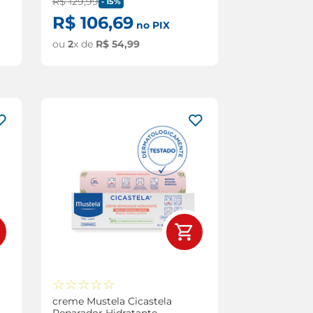
R$
129
,
99
-
15%
R$
106
,
69
no PIX
ou
2
x de
R$
54
,
99
☆
☆
☆
☆
☆
creme Mustela Cicastela
Reparador Hidratante