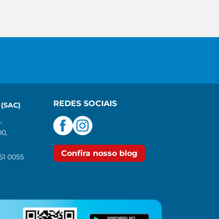
REDES SOCIAIS
(SAC)
,
00,
Confira nosso blog
551 0055