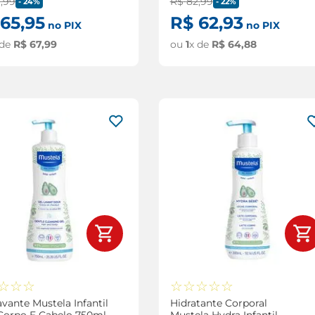
9
,
99
R$
82
,
99
-
24%
-
22%
65
,
95
R$
62
,
93
no PIX
no PIX
 de
R$
67
,
99
ou
1
x de
R$
64
,
88
☆
☆
☆
☆
☆
☆
☆
☆
avante Mustela Infantil
Hidratante Corporal
Corpo E Cabelo 750ml
Mustela Hydra Infantil