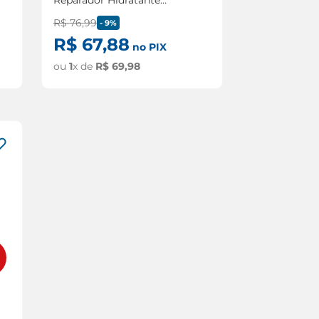
Infantil de 40ml
R$
76
,
99
-
9%
R$
67
,
88
no PIX
ou
1
x de
R$
69
,
98