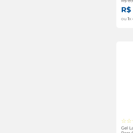
R$
8
R$
ou
1
x
☆
☆
Gel L
Para 