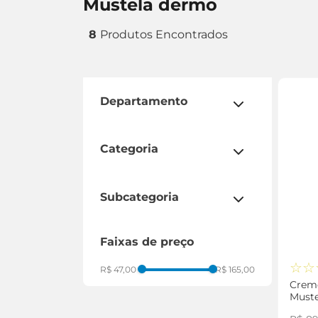
mustela dermo
8
departamento
cuidados diários
dermocosméticos
categoria
mundo infantil
banho
cabelo
subcategoria
corpo
hidratante
cuidados com bebê
faixas de preço
shampoo
facial
protetor solar
☆
☆
R$ 47,00
R$ 165,00
assaduras
Creme
Muste