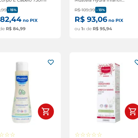
300ml
9
,
99
R$
109
,
99
-
15%
-
13%
82
,
44
R$
93
,
06
no PIX
no PIX
 de
R$
84
,
99
ou
1
x de
R$
95
,
94
☆
☆
☆
☆
☆
☆
☆
☆