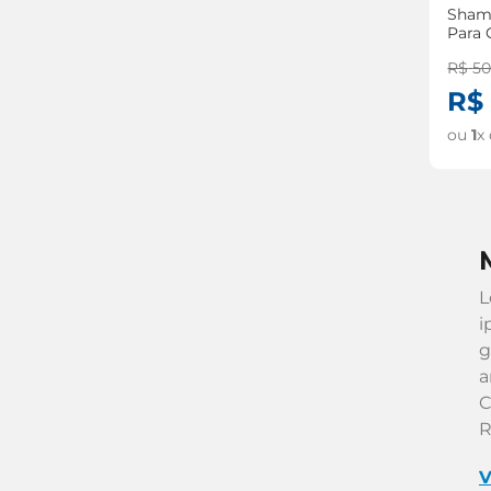
Sham
Para 
Deli
R$
5
R$
ou
1
x
L
i
g
a
C
R
V