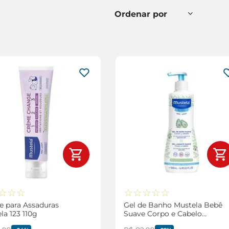
☆
☆
☆
☆
☆
☆
☆
☆
 para Assaduras
Gel de Banho Mustela Bebê
la 123 110g
Suave Corpo e Cabelo
500ml