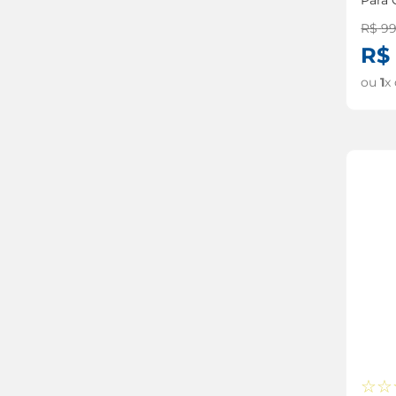
R$
9
R$
ou
1
x
☆
☆