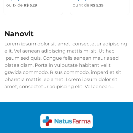
ou
x de
ou
x de
1
R$
5
,
29
1
R$
5
,
29
nanovit
Lorem ipsum dolor sit amet, consectetur adipiscing
elit. Vel aenean adipiscing mattis mi sit. Ut hac
ipsum sed quis. Congue felis aenean mauris sed
platea diam. Porta in vulputate habitant velit
gravida commodo. Risus commodo, imperdiet sit
pharetra mattis leo amet. Lorem ipsum dolor sit
amet, consectetur adipiscing elit. Vel aenean
adipiscing mattis mi sit. Ut hac ipsum sed quis.
Congue felis aenean mauris sed platea diam. Porta
in vulputate habitant velit gravida commodo. Risus
commodo, imperdiet sit pharetra mattis leo amet.
Ver mais