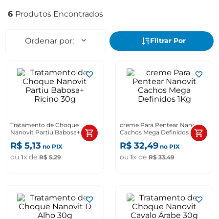
6
Tratamento de Choque
creme Para Pentear Nanovit
Nanovit Partiu Babosa+
Cachos Mega Definidos 1Kg
Ricino 30g
R$
5
,
13
R$
32
,
49
no PIX
no PIX
ou
x de
ou
x de
1
R$
5
,
29
1
R$
33
,
49