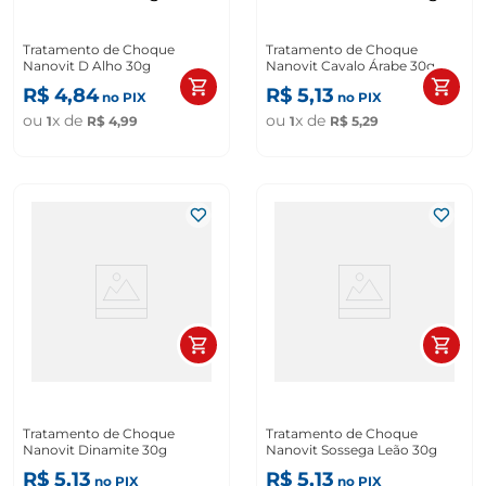
Tratamento de Choque
Tratamento de Choque
Nanovit D Alho 30g
Nanovit Cavalo Árabe 30g
R$
4
,
84
R$
5
,
13
no PIX
no PIX
ou
x de
ou
x de
1
R$
4
,
99
1
R$
5
,
29
Tratamento de Choque
Tratamento de Choque
Nanovit Dinamite 30g
Nanovit Sossega Leão 30g
R$
5
,
13
R$
5
,
13
no PIX
no PIX