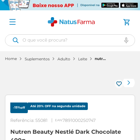
O que você procura?
nutren
suplementos
adulto
leite
beauty
nestlé
dark
chocolate
400g
Até 20% OFF na segunda unidade
15%
-
off
Referência
:
55081
7891000250747
Nutren Beauty Nestlé Dark Chocolate