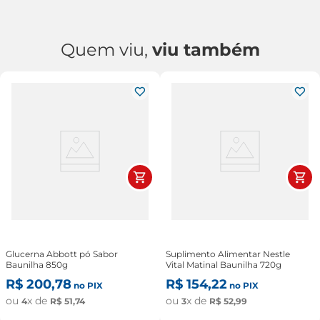
Quem viu,
viu também
Glucerna Abbott pó Sabor
Suplimento Alimentar Nestle
Baunilha 850g
Vital Matinal Baunilha 720g
R$
200
,
78
R$
154
,
22
no PIX
no PIX
ou
x de
ou
x de
4
R$
51
,
74
3
R$
52
,
99