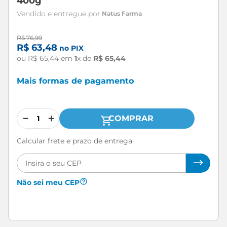
400g
Natus Farma
R$
76
,
99
R$
63
,
48
no PIX
ou
R$
65
,
44
em
1
x de
R$
65
,
44
Mais formas de pagamento
－
＋
COMPRAR
Calcular frete e prazo de entrega
Não sei meu CEP