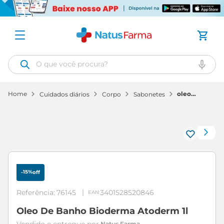
O que você procura?
oleo
cuidados diários
corpo
sabonetes
de
banho
bioderma
atoderm
1l
15%
-
off
Referência
:
76145
3401528520846
Oleo De Banho Bioderma Atoderm 1l
Natus Farma