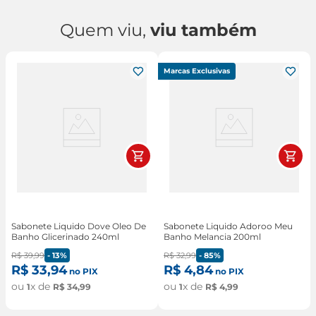
Quem viu,
viu também
Marcas Exclusivas
Sabonete Liquido Dove Oleo De
Sabonete Liquido Adoroo Meu
Banho Glicerinado 240ml
Banho Melancia 200ml
R$
39
,
99
-
13%
R$
32
,
99
-
85%
R$
33
,
94
R$
4
,
84
no PIX
no PIX
ou
x de
ou
x de
1
R$
34
,
99
1
R$
4
,
99