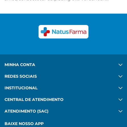
adipiscing mattis mi sit. Ut hac ipsum sed quis.
Congue felis aenean mauris sed platea diam. Porta
in vulputate habitant velit gravida commodo. Risus
commodo, imperdiet sit pharetra mattis leo amet.
Ver mais
MINHA CONTA
REDES SOCIAIS
INSTITUCIONAL
CENTRAL DE ATENDIMENTO
ATENDIMENTO (SAC)
BAIXE NOSSO APP