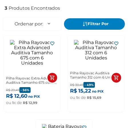
3
Pilha Rayovac Auditiva
Tamanho 312 com 6 Unidades
Pilha Rayovac Extra Advanced
Auditiva Tamanho 675 com 6
R$
30
,
49
-
49%
Unidades
R$
15
,
22
R$
29
,
49
-
56%
no PIX
R$
12
,
60
no PIX
ou
x de
1
R$
15
,
69
ou
x de
1
R$
12
,
99