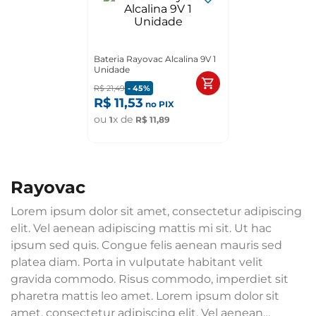
Bateria Rayovac Alcalina 9V 1
Unidade
R$
21
,
49
-
45%
R$
11
,
53
no PIX
ou
x de
1
R$
11
,
89
rayovac
Lorem ipsum dolor sit amet, consectetur adipiscing
elit. Vel aenean adipiscing mattis mi sit. Ut hac
ipsum sed quis. Congue felis aenean mauris sed
platea diam. Porta in vulputate habitant velit
gravida commodo. Risus commodo, imperdiet sit
pharetra mattis leo amet. Lorem ipsum dolor sit
amet, consectetur adipiscing elit. Vel aenean