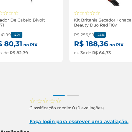
☆
☆
☆
☆
☆
☆
☆
☆
☆
ador De Cabelo Bivolt
Kit Britania Secador +chapa
71
Beauty Duo Red 110v
141
,
99
R$
256
,
99
-
42%
-
24%
$
80
,
31
R$
188
,
36
no PIX
no PIX
1
x de
R$
82
,
79
ou
3
x de
R$
64
,
73
☆
☆
☆
☆
☆
Classificação média: 0
(0 avaliações)
Faça login para escrever uma avaliação.