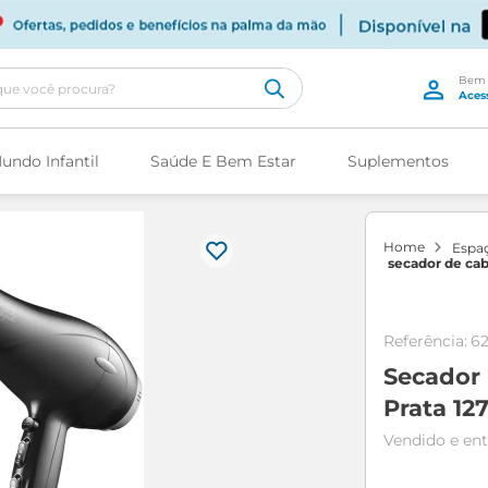
cê procura?
undo Infantil
Saúde E Bem Estar
Suplementos
espa
secador de cab
preto e prata 
Referência
:
62
Secador 
Prata 12