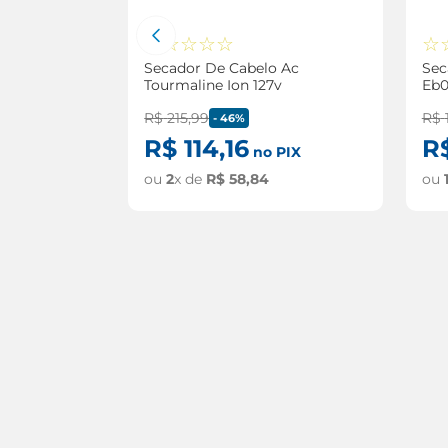
☆
☆
☆
☆
☆
☆
Secador De Cabelo Ac
Sec
27V 1900W
Tourmaline Ion 127v
Eb0
sponível
R$
215
,
99
R$
-
46%
R$
114
,
16
R
no PIX
ME
ou
2
x de
R$
58
,
84
ou