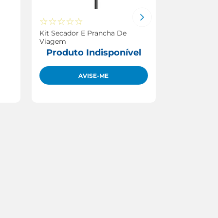
☆
☆
☆
☆
☆
☆
☆
☆
☆
Kit Secador E Prancha De
Secador de 
Viagem
Multilaser G
Produto Indisponível
Produto
AVISE-ME
A