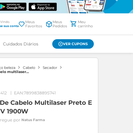
Meus
Meus
Favoritos
Pedidos
Cuidados Diários
VER CUPONS
ço beleza
cabelo
secador
elo multilaser
127v 1900w
412
7899838895741
De Cabelo Multilaser Preto E
7V 1900W
Natus Farma