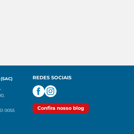
REDES SOCIAIS
(SAC)
,
00,
Confira nosso blog
551 0055