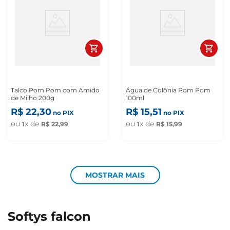
Talco Pom Pom com Amido
Água de Colônia Pom Pom
de Milho 200g
100ml
R$
22
,
30
R$
15
,
51
no PIX
no PIX
ou
x de
ou
x de
1
R$
22
,
99
1
R$
15
,
99
MOSTRAR MAIS
softys falcon