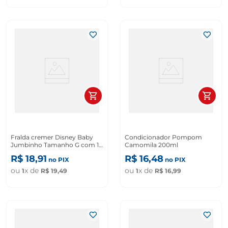
Fralda cremer Disney Baby
Condicionador Pompom
Jumbinho Tamanho G com 16
Camomila 200ml
Unidades
R$
18
,
91
R$
16
,
48
no PIX
no PIX
ou
x de
ou
x de
1
R$
19
,
49
1
R$
16
,
99