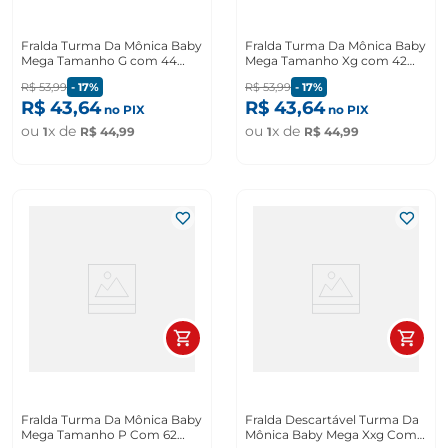
Fralda Turma Da Mônica Baby
Fralda Turma Da Mônica Baby
Mega Tamanho G com 44
Mega Tamanho Xg com 42
Unidades
Unidades
R$
53
,
99
-
17%
R$
53
,
99
-
17%
R$
43
,
64
R$
43
,
64
no PIX
no PIX
ou
x de
ou
x de
1
R$
44
,
99
1
R$
44
,
99
Fralda Turma Da Mônica Baby
Fralda Descartável Turma Da
Mega Tamanho P Com 62
Mônica Baby Mega Xxg Com