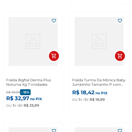
Fralda Bigfral Derma Plus
Fralda Turma Da Mônica Baby
Noturna Xg 7 Unidades
Jumbinho Tamanho P com
20 Unidades
R$
18
,
42
R$
39
,
99
-
15%
no PIX
R$
32
,
97
no PIX
ou
x de
1
R$
18
,
99
ou
x de
1
R$
33
,
99