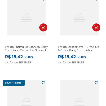
Fralda Turma Da Mônica Baby
Fralda Descartável Turma Da
Jumbinho Tamanho G com 16
Mônica Baby Jumbinho
Unidades
Tamanho Xg Com 12
R$
18
,
42
R$
18
,
42
no PIX
no PIX
Unidades
ou
x de
ou
x de
1
R$
18
,
99
1
R$
18
,
99
Leve + Pague -