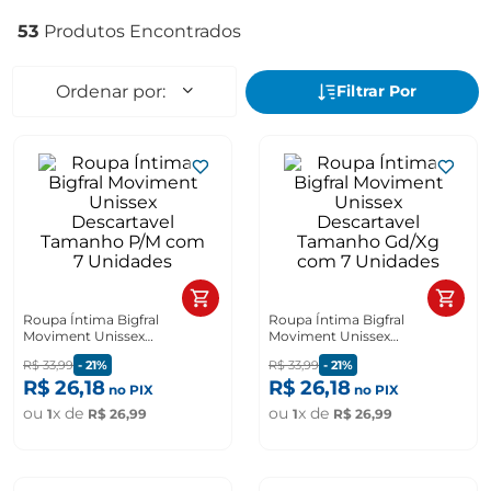
53
Roupa Íntima Bigfral
Roupa Íntima Bigfral
Moviment Unissex
Moviment Unissex
Descartavel Tamanho P/M
Descartavel Tamanho Gd/Xg
R$
33
,
99
-
21%
R$
33
,
99
-
21%
com 7 Unidades
com 7 Unidades
R$
26
,
18
R$
26
,
18
no PIX
no PIX
ou
x de
ou
x de
1
R$
26
,
99
1
R$
26
,
99