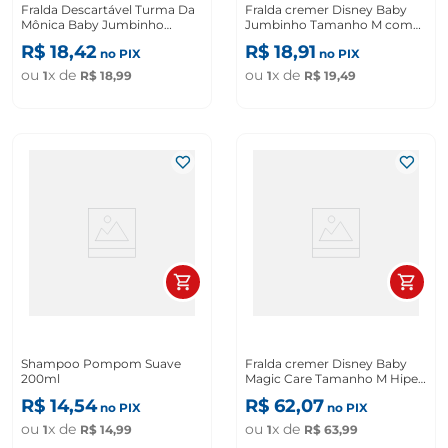
Fralda Descartável Turma Da
Fralda cremer Disney Baby
Mônica Baby Jumbinho
Jumbinho Tamanho M com
Tamanho Xxg Com 10
18 Unidades
R$
18
,
42
R$
18
,
91
no PIX
no PIX
Unidades
ou
x de
ou
x de
1
R$
18
,
99
1
R$
19
,
49
Shampoo Pompom Suave
Fralda cremer Disney Baby
200ml
Magic Care Tamanho M Hiper
com 60 Unidades
R$
14
,
54
R$
62
,
07
no PIX
no PIX
ou
x de
ou
x de
1
R$
14
,
99
1
R$
63
,
99