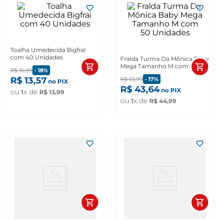
Toalha Umedecida Bigfral
com 40 Unidades
Fralda Turma Da Mônica Baby
Mega Tamanho M com 50
R$
16
,
99
-
18%
Unidades
R$
13
,
57
R$
53
,
99
-
17%
no PIX
R$
43
,
64
no PIX
ou
x de
1
R$
13
,
99
ou
x de
1
R$
44
,
99