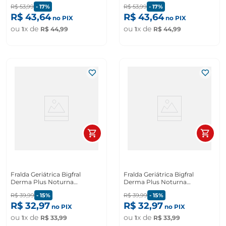
Unidades
36 Unidades
R$
53
,
99
-
17%
R$
53
,
99
-
17%
R$
43
,
64
R$
43
,
64
no PIX
no PIX
ou
x de
ou
x de
1
R$
44
,
99
1
R$
44
,
99
Fralda Geriátrica Bigfral
Fralda Geriátrica Bigfral
Derma Plus Noturna
Derma Plus Noturna
Tamanho G com 7 Unidades
Tamanho M com 8 Unidades
R$
39
,
99
-
15%
R$
39
,
99
-
15%
R$
32
,
97
R$
32
,
97
no PIX
no PIX
ou
x de
ou
x de
1
R$
33
,
99
1
R$
33
,
99