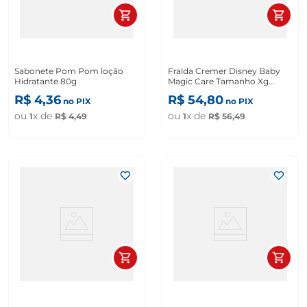
Sabonete Pom Pom loção
Fralda Cremer Disney Baby
Hidratante 80g
Magic Care Tamanho Xg
Hiper Com 60 Unidades
R$
4
,
36
R$
54
,
80
no PIX
no PIX
ou
x de
ou
x de
1
R$
4
,
49
1
R$
56
,
49