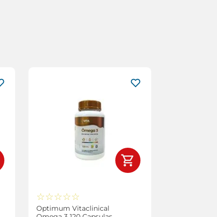
☆
☆
☆
☆
☆
Optimum Vitaclinical
Omega 3 120 Capsulas