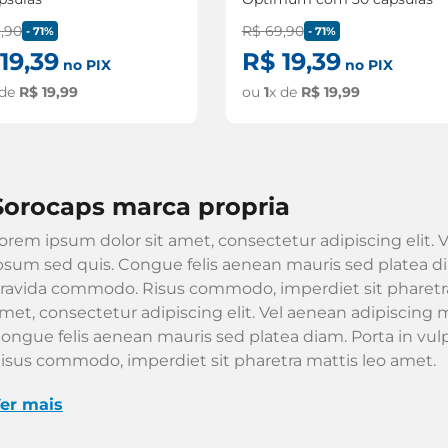
9
,
90
R$
69
,
90
-
71%
-
71%
19
,
39
R$
19
,
39
no PIX
no PIX
 de
R$
19
,
99
ou
1
x de
R$
19
,
99
sorocaps marca propria
orem ipsum dolor sit amet, consectetur adipiscing elit. V
psum sed quis. Congue felis aenean mauris sed platea dia
ravida commodo. Risus commodo, imperdiet sit pharetra
met, consectetur adipiscing elit. Vel aenean adipiscing m
ongue felis aenean mauris sed platea diam. Porta in vu
isus commodo, imperdiet sit pharetra mattis leo amet.
er mais