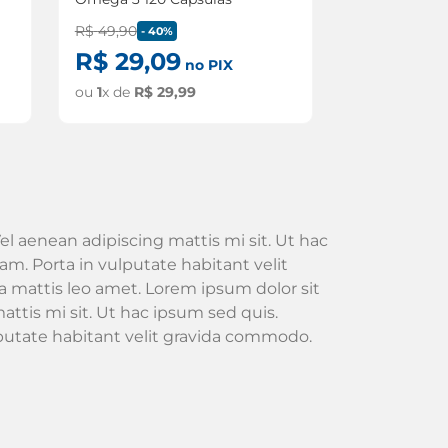
R$
49
,
90
-
40%
R$
29
,
09
no PIX
ou
1
x de
R$
29
,
99
el aenean adipiscing mattis mi sit. Ut hac
m. Porta in vulputate habitant velit
 mattis leo amet. Lorem ipsum dolor sit
attis mi sit. Ut hac ipsum sed quis.
lputate habitant velit gravida commodo.