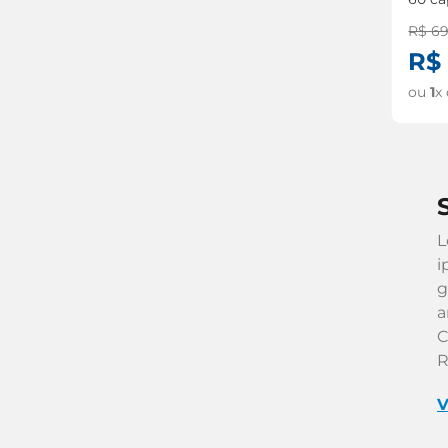
R$
6
R$
ou
1
x
L
i
g
a
C
R
V