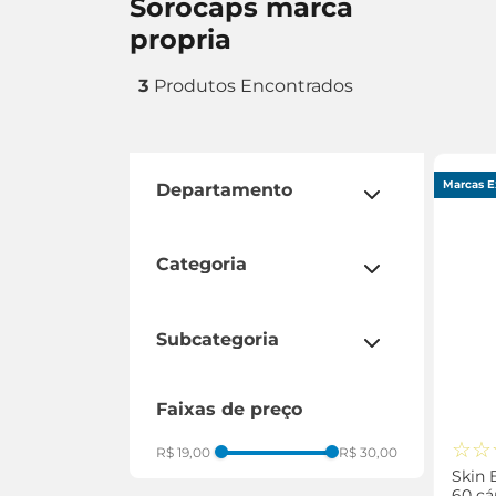
sorocaps marca
propria
3
Marcas E
departamento
saúde e bem estar
categoria
suplementos vitaminícos
subcategoria
polivitamínico
faixas de preço
ômega
☆
☆
R$ 19,00
R$ 30,00
Skin
60 cá