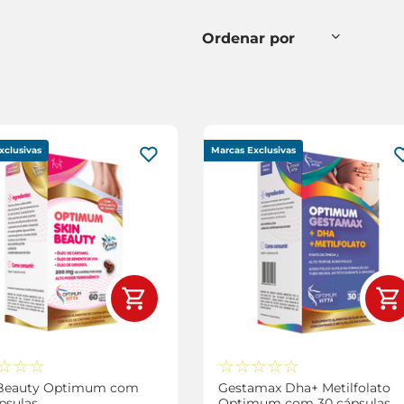
xclusivas
Marcas Exclusivas
☆
☆
☆
☆
☆
☆
☆
☆
 Beauty Optimum com
Gestamax Dha+ Metilfolato
psulas
Optimum com 30 cápsulas