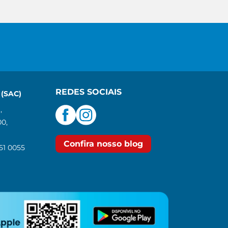
REDES SOCIAIS
(SAC)
,
00,
Confira nosso blog
551 0055