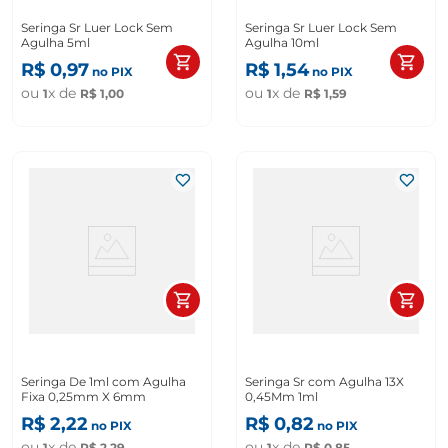
Seringa Sr Luer Lock Sem
Seringa Sr Luer Lock Sem
Agulha 5ml
Agulha 10ml
R$
0
,
97
R$
1
,
54
no PIX
no PIX
ou
x de
ou
x de
1
R$
1
,
00
1
R$
1
,
59
Seringa De 1ml com Agulha
Seringa Sr com Agulha 13X
Fixa 0,25mm X 6mm
0,45Mm 1ml
R$
2
,
22
R$
0
,
82
no PIX
no PIX
ou
x de
ou
x de
1
R$
2
,
29
1
R$
0
,
85