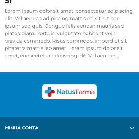
sr
Lorem ipsum dolor sit amet, consectetur adipiscing
elit. Vel aenean adipiscing mattis mi sit. Ut hac
ipsum sed quis. Congue felis aenean mauris sed
platea diam. Porta in vulputate habitant velit
gravida commodo. Risus commodo, imperdiet sit
pharetra mattis leo amet. Lorem ipsum dolor sit
amet, consectetur adipiscing elit. Vel aenean
adipiscing mattis mi sit. Ut hac ipsum sed quis.
Congue felis aenean mauris sed platea diam. Porta
in vulputate habitant velit gravida commodo. Risus
commodo, imperdiet sit pharetra mattis leo amet.
Ver mais
MINHA CONTA