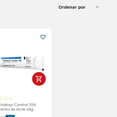
☆
☆
☆
lindoxyl Control 10%
mento da Acne 45g