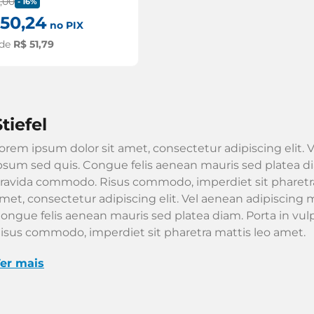
2
,
00
-
16%
50
,
24
no PIX
 de
R$
51
,
79
stiefel
orem ipsum dolor sit amet, consectetur adipiscing elit. V
psum sed quis. Congue felis aenean mauris sed platea dia
ravida commodo. Risus commodo, imperdiet sit pharetra
met, consectetur adipiscing elit. Vel aenean adipiscing m
ongue felis aenean mauris sed platea diam. Porta in vu
isus commodo, imperdiet sit pharetra mattis leo amet.
er mais