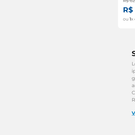
R$
6
R$
ou
1
x
L
i
g
a
C
R
V