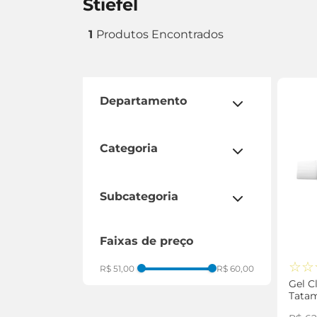
stiefel
1
departamento
cuidados diários
dermocosméticos
categoria
facial
subcategoria
acne
faixas de preço
☆
☆
R$ 51,00
R$ 60,00
Gel C
Tata