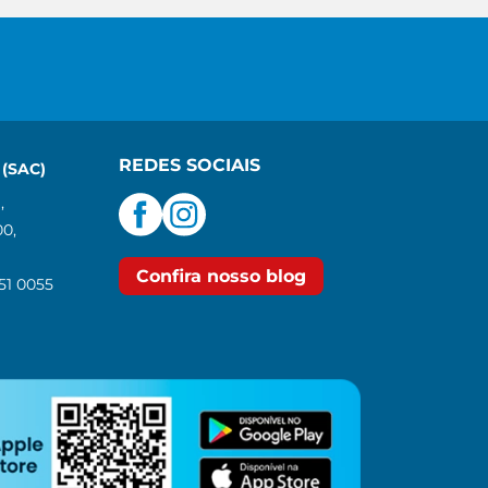
REDES SOCIAIS
(SAC)
,
00,
Confira nosso blog
551 0055