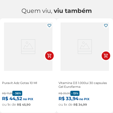
Quem viu,
viu também
Puravit Adz Gotas 10 Ml
Vitamina D3 1.000ui 30 capsulas
Gel Eurofarma
R$
71
,
81
-
36%
R$
39
,
99
-
13%
R$
44
,
52
R$
33
,
94
no PIX
no PIX
ou
x de
ou
x de
1
R$
45
,
90
1
R$
34
,
99