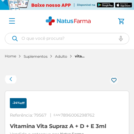
O que você procura?
vitamina
suplementos
adulto
vita
supraz
a + d +
e 3ml
24%
-
off
Referência
:
79567
7896006298762
Vitamina Vita Supraz A + D + E 3ml
Natus Farma