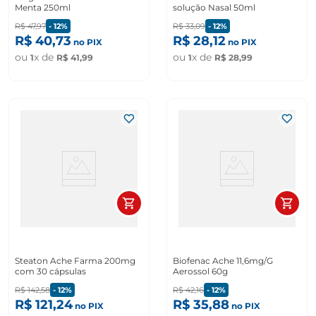
Menta 250ml
solução Nasal 50ml
R$
47
,
97
-
12%
R$
33
,
09
-
12%
R$
40
,
73
R$
28
,
12
no PIX
no PIX
ou
x de
ou
x de
1
R$
41
,
99
1
R$
28
,
99
Steaton Ache Farma 200mg
Biofenac Ache 11,6mg/G
com 30 cápsulas
Aerossol 60g
R$
142
,
58
-
12%
R$
42
,
16
-
12%
R$
121
,
24
R$
35
,
88
no PIX
no PIX