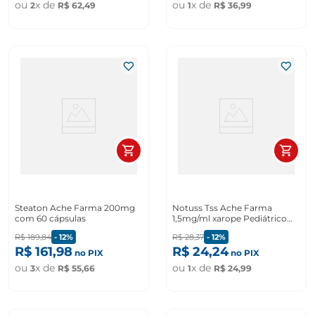
ou
x de
ou
x de
2
R$
62
,
49
1
R$
36
,
99
Steaton Ache Farma 200mg
Notuss Tss Ache Farma
com 60 cápsulas
1,5mg/ml xarope Pediátrico
120ml
R$
189
,
84
-
12%
R$
28
,
37
-
12%
R$
161
,
98
R$
24
,
24
no PIX
no PIX
ou
x de
ou
x de
3
R$
55
,
66
1
R$
24
,
99