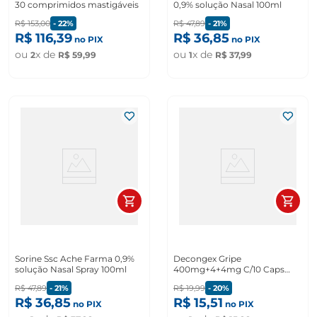
30 comprimidos mastigáveis
0,9% solução Nasal 100ml
R$
153
,
00
-
22%
R$
47
,
89
-
21%
R$
116
,
39
R$
36
,
85
no PIX
no PIX
ou
x de
ou
x de
2
R$
59
,
99
1
R$
37
,
99
Sorine Ssc Ache Farma 0,9%
Decongex Gripe
solução Nasal Spray 100ml
400mg+4+4mg C/10 Caps
Duras
R$
47
,
89
-
21%
R$
19
,
99
-
20%
R$
36
,
85
R$
15
,
51
no PIX
no PIX