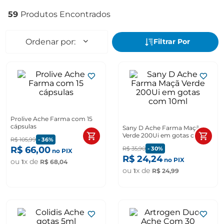
59
Prolive Ache Farma com 15
cápsulas
Sany D Ache Farma Maçã
Verde 200Ui em gotas com
R$
105
,
99
-
36%
10ml
R$
66
,
00
R$
35
,
90
-
30%
no PIX
R$
24
,
24
no PIX
ou
x de
1
R$
68
,
04
ou
x de
1
R$
24
,
99