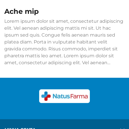
ache mip
Lorem ipsum dolor sit amet, consectetur adipiscing
elit. Vel aenean adipiscing mattis mi sit. Ut hac
ipsum sed quis. Congue felis aenean mauris sed
platea diam. Porta in vulputate habitant velit
gravida commodo. Risus commodo, imperdiet sit
pharetra mattis leo amet. Lorem ipsum dolor sit
amet, consectetur adipiscing elit. Vel aenean
adipiscing mattis mi sit. Ut hac ipsum sed quis.
Congue felis aenean mauris sed platea diam. Porta
in vulputate habitant velit gravida commodo. Risus
commodo, imperdiet sit pharetra mattis leo amet.
Ver mais