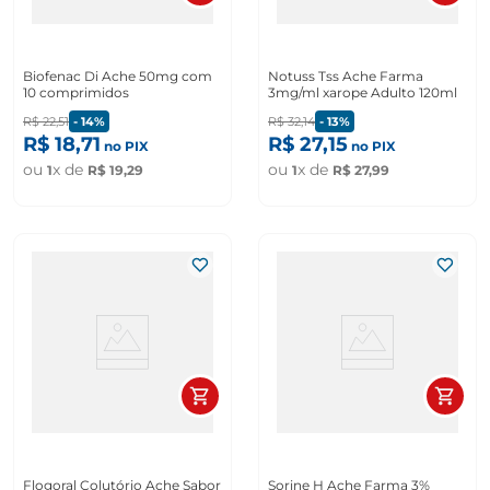
Biofenac Di Ache 50mg com
Notuss Tss Ache Farma
10 comprimidos
3mg/ml xarope Adulto 120ml
R$
22
,
51
-
14%
R$
32
,
14
-
13%
R$
18
,
71
R$
27
,
15
no PIX
no PIX
ou
x de
ou
x de
1
R$
19
,
29
1
R$
27
,
99
Flogoral Colutório Ache Sabor
Sorine H Ache Farma 3%