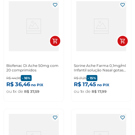
Biofenac Di Ache 50mg com
Sorine Ache Farma 0,1mg/ml
20 comprimidos
Infantil solução Nasal gotas
30ml
R$
44
,
98
-
16%
R$
21
,
25
-
15%
R$
36
,
46
R$
17
,
45
no PIX
no PIX
ou
x de
ou
x de
1
R$
37
,
59
1
R$
17
,
99