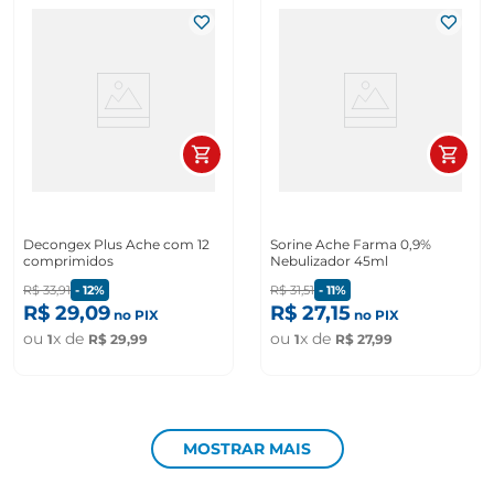
Decongex Plus Ache com 12
Sorine Ache Farma 0,9%
comprimidos
Nebulizador 45ml
R$
33
,
91
-
12%
R$
31
,
51
-
11%
R$
29
,
09
R$
27
,
15
no PIX
no PIX
ou
x de
ou
x de
1
R$
29
,
99
1
R$
27
,
99
MOSTRAR MAIS