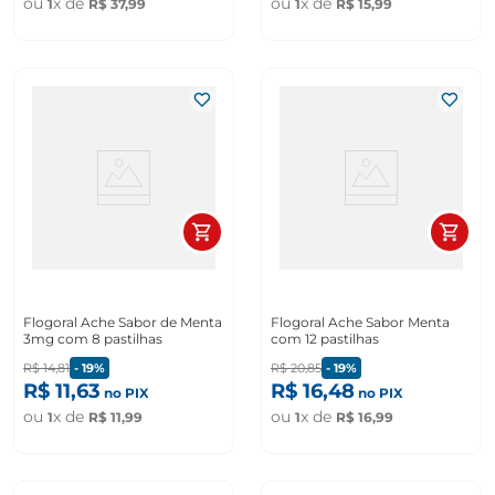
ou
x de
ou
x de
1
R$
37
,
99
1
R$
15
,
99
Flogoral Ache Sabor de Menta
Flogoral Ache Sabor Menta
3mg com 8 pastilhas
com 12 pastilhas
R$
14
,
81
-
19%
R$
20
,
85
-
19%
R$
11
,
63
R$
16
,
48
no PIX
no PIX
ou
x de
ou
x de
1
R$
11
,
99
1
R$
16
,
99