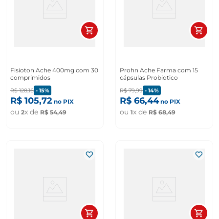
Fisioton Ache 400mg com 30
Prohn Ache Farma com 15
comprimidos
cápsulas Probiotico
R$
128
,
16
-
15%
R$
79
,
99
-
14%
R$
105
,
72
R$
66
,
44
no PIX
no PIX
ou
x de
ou
x de
2
R$
54
,
49
1
R$
68
,
49