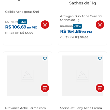
Colidis Ache gotas 5ml
Artrogen Duo Ache Com 30
Sachês de 11g
R$
148
,
49
-
26%
R$
106
,
69
R$
218
,
99
-
22%
no PIX
R$
164
,
89
no PIX
ou
x de
2
R$
54
,
99
ou
x de
3
R$
56
,
66
Provance Ache Farma com
Sorine Jet Baby Ache Farma