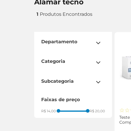
alamar tecno
1
departamento
saúde e bem estar
categoria
aparelhos e testes
subcategoria
teste de gravidez
faixas de preço
☆
☆
R$ 14,00
R$ 20,00
Teste
Comp