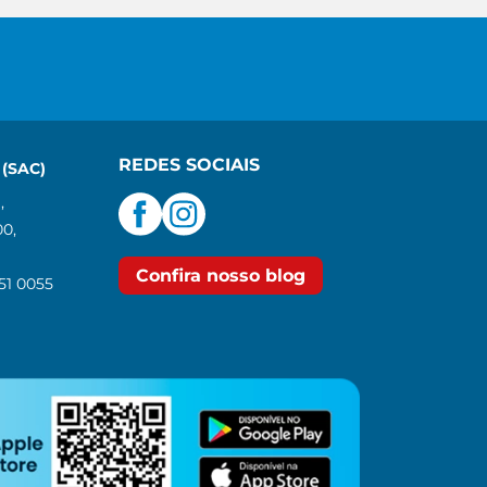
REDES SOCIAIS
(SAC)
,
00,
Confira nosso blog
551 0055