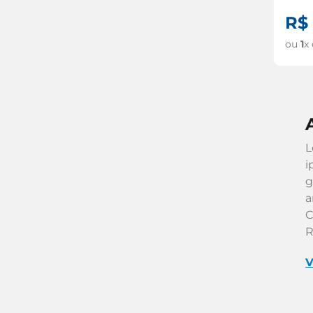
R$
ou
1
x
L
i
g
a
C
R
V