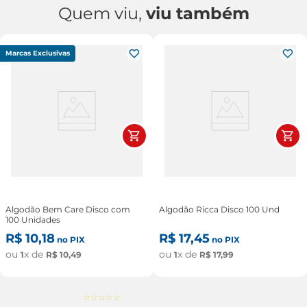
Quem viu,
viu também
Marcas Exclusivas
Algodão Bem Care Disco com
Algodão Ricca Disco 100 Und
100 Unidades
R$
10
,
18
R$
17
,
45
no PIX
no PIX
ou
x de
ou
x de
1
R$
10
,
49
1
R$
17
,
99
☆
☆
☆
☆
☆