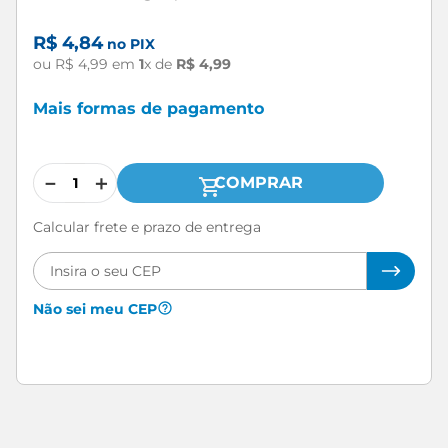
R$
4
,
84
no PIX
ou
R$
4
,
99
em
1
x de
R$
4
,
99
Mais formas de pagamento
－
＋
COMPRAR
Calcular frete e prazo de entrega
Não sei meu CEP