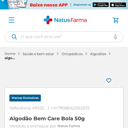
O que você procura?
saúde e bem estar
ortopédicos
algodões
algodão
bem
care
bola
50g
Marcas Exclusivas
Referência
:
69525
7898662062572
Algodão Bem Care Bola 50g
Natus Farma