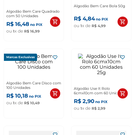
Algodão Bem Care Bola 50g
Algodão Bem Care Quadrado
com 50 Unidades
R$
4
,
84
no PIX
R$
16
,
48
no PIX
ou
x de
1
R$
4
,
99
ou
x de
1
R$
16
,
99
Marcas Exclusivas
Algodão Bem Care Disco com
100 Unidades
Algodão Use It Rolo
6cmx10cm com 60 Unidades
R$
10
,
18
no PIX
25g
R$
2
,
90
no PIX
ou
x de
1
R$
10
,
49
ou
x de
1
R$
2
,
99