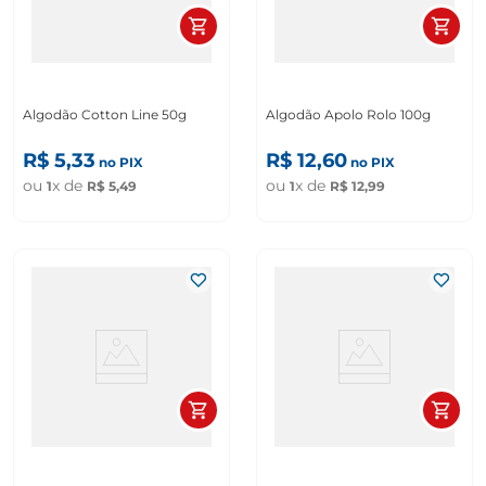
Algodão Cotton Line 50g
Algodão Apolo Rolo 100g
R$
5
,
33
R$
12
,
60
no PIX
no PIX
ou
x de
ou
x de
1
R$
5
,
49
1
R$
12
,
99