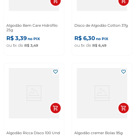
Algodão Bem Care Hidrófilo
Disco de Algodão Cotton 37g
25g
R$
3
,
39
R$
6
,
30
no PIX
no PIX
ou
x de
ou
x de
1
R$
3
,
49
1
R$
6
,
49
Algodão Ricca Disco 100 Und
Algodão cremer Bolas 95g