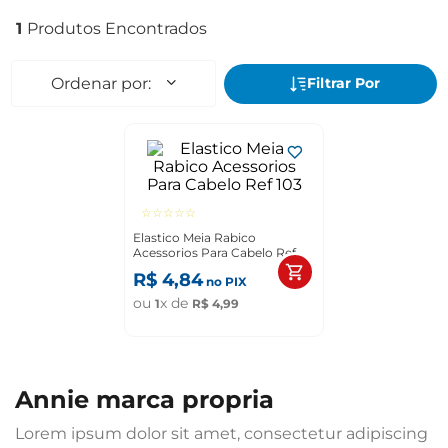
1
☆
☆
☆
☆
☆
Elastico Meia Rabico
Acessorios Para Cabelo Ref
103
R$
4
,
84
no PIX
ou
x de
1
R$
4
,
99
annie marca propria
Lorem ipsum dolor sit amet, consectetur adipiscing