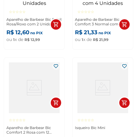
☆
☆
☆
☆
☆
☆
☆
☆
☆
☆
Aparelho de Barbear Bic Soleil
Aparelho de Barbear Bic
Rosa/Roxo com 2 Unidades
Comfort 3 Normal com 4
Unidades
R$
12
,
60
R$
21
,
33
no PIX
no PIX
ou
x de
ou
x de
1
R$
12
,
99
1
R$
21
,
99
☆
☆
☆
☆
☆
☆
☆
☆
☆
☆
Aparelho de Barbear Bic
Isqueiro Bic Mini
Comfort 2 Rosa com 12
Unidades