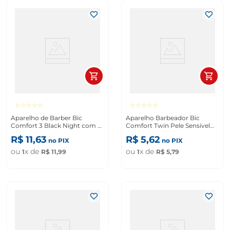
☆
☆
☆
☆
☆
☆
☆
☆
☆
☆
Aparelho de Barber Bic
Aparelho Barbeador Bic
Comfort 3 Black Night com 2
Comfort Twin Pele Sensivel
Unidades
Verde
R$
11
,
63
R$
5
,
62
no PIX
no PIX
ou
x de
ou
x de
1
R$
11
,
99
1
R$
5
,
79