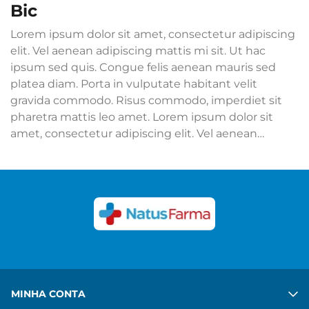
bic
Lorem ipsum dolor sit amet, consectetur adipiscing
elit. Vel aenean adipiscing mattis mi sit. Ut hac
ipsum sed quis. Congue felis aenean mauris sed
platea diam. Porta in vulputate habitant velit
gravida commodo. Risus commodo, imperdiet sit
pharetra mattis leo amet. Lorem ipsum dolor sit
amet, consectetur adipiscing elit. Vel aenean
adipiscing mattis mi sit. Ut hac ipsum sed quis.
Congue felis aenean mauris sed platea diam. Porta
in vulputate habitant velit gravida commodo. Risus
commodo, imperdiet sit pharetra mattis leo amet.
Ver mais
MINHA CONTA