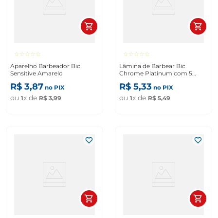
☆
☆
☆
☆
☆
☆
☆
☆
☆
☆
Aparelho Barbeador Bic
Lâmina de Barbear Bic
Sensitive Amarelo
Chrome Platinum com 5
Unidades
R$
3
,
87
R$
5
,
33
no PIX
no PIX
ou
x de
ou
x de
1
R$
3
,
99
1
R$
5
,
49