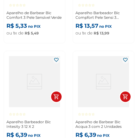
☆
☆
☆
☆
☆
☆
☆
☆
☆
☆
Aparelho de Barbear Bic
Aparelho Barbeador Bic
Comfort 3 Pele Sensível Verde
Compfort Pele Sensi 3
Lâminas
R$
5
,
33
R$
13
,
57
no PIX
no PIX
ou
x de
ou
x de
1
R$
5
,
49
1
R$
13
,
99
☆
☆
☆
☆
☆
☆
☆
☆
☆
☆
Aparelho Barbeador Bic
Aparelho de Barbear Bic
Intesity 3 12 X 2
Acqua 3 com 2 Unidades
R$
6
,
39
R$
6
,
39
no PIX
no PIX