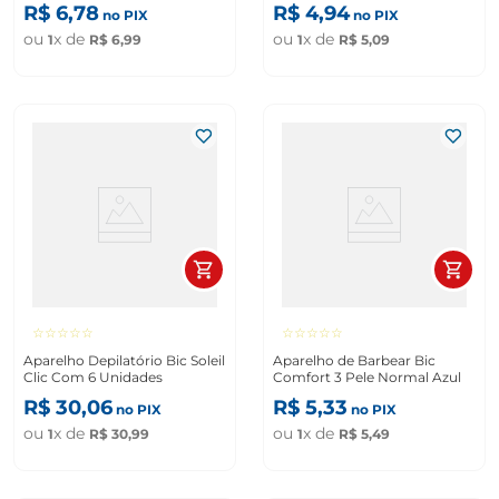
R$
6
,
78
R$
4
,
94
no PIX
no PIX
ou
x de
ou
x de
1
R$
6
,
99
1
R$
5
,
09
☆
☆
☆
☆
☆
☆
☆
☆
☆
☆
Aparelho Depilatório Bic Soleil
Aparelho de Barbear Bic
Clic Com 6 Unidades
Comfort 3 Pele Normal Azul
R$
30
,
06
R$
5
,
33
no PIX
no PIX
ou
x de
ou
x de
1
R$
30
,
99
1
R$
5
,
49