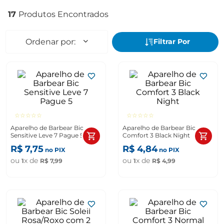
17
☆
☆
☆
☆
☆
☆
☆
☆
☆
☆
Aparelho de Barbear Bic
Aparelho de Barbear Bic
Sensitive Leve 7 Pague 5
Comfort 3 Black Night
R$
7
,
75
R$
4
,
84
no PIX
no PIX
ou
x de
ou
x de
1
R$
7
,
99
1
R$
4
,
99