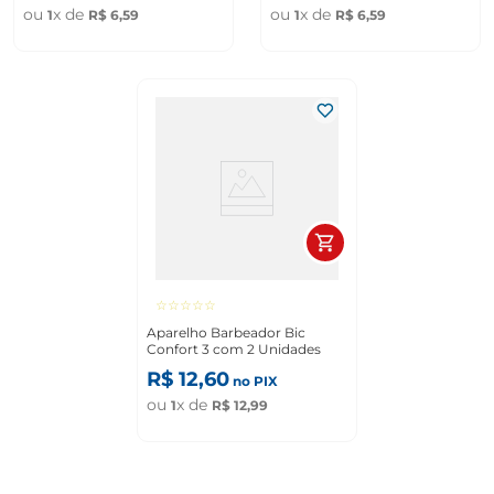
ou
x de
ou
x de
1
R$
6
,
59
1
R$
6
,
59
☆
☆
☆
☆
☆
Aparelho Barbeador Bic
Confort 3 com 2 Unidades
R$
12
,
60
no PIX
ou
x de
1
R$
12
,
99