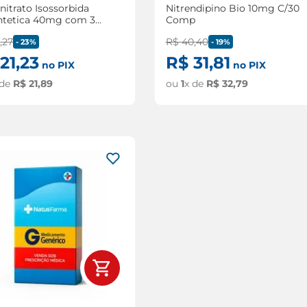
itrato Isossorbida
Nitrendipino Bio 10mg C/30
ntetica 40mg com 30
Comp
rimidos
8
,
27
R$
40
,
40
-
23%
-
19%
21
,
23
R$
31
,
81
no PIX
no PIX
 de
R$
21
,
89
ou
1
x de
R$
32
,
79