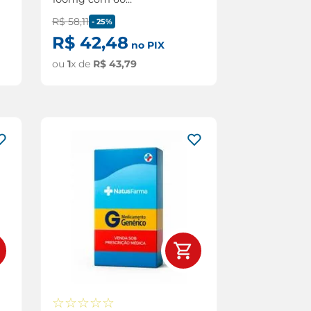
comprimidos
R$
58
,
11
-
25%
R$
42
,
48
no PIX
ou
1
x de
R$
43
,
79
☆
☆
☆
☆
☆