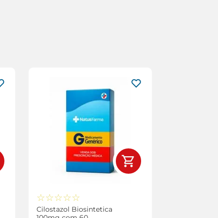
☆
☆
☆
☆
☆
Cilostazol Biosintetica
100mg com 60