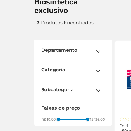
biosintetica
exclusivo
7
departamento
medicamentos
categoria
circulação
dor e febre
subcategoria
hormônios
insuficiência cardíaca
faixas de preço
relaxante muscular
próstata
☆
☆
R$ 10,00
R$ 136,00
pressão
Doril
450m
labirintite