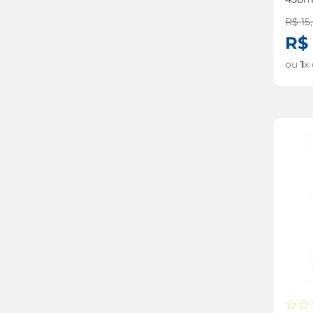
12 c
acidente vascular cerebral
R$
15
,
R$
ou
1
x
☆
☆