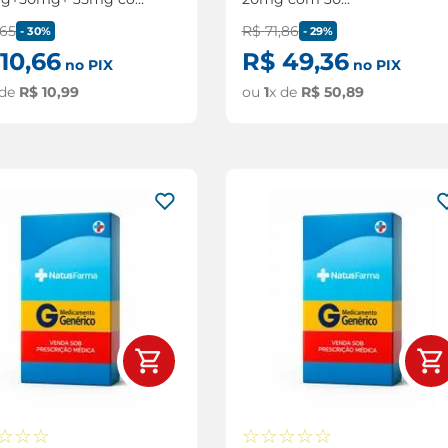
omprimidos
comprimidos
65
R$
71
,
86
-
30%
-
29%
10
,
66
R$
49
,
36
no PIX
no PIX
 de
R$
10
,
99
ou
1
x de
R$
50
,
89
☆
☆
☆
☆
☆
☆
☆
☆