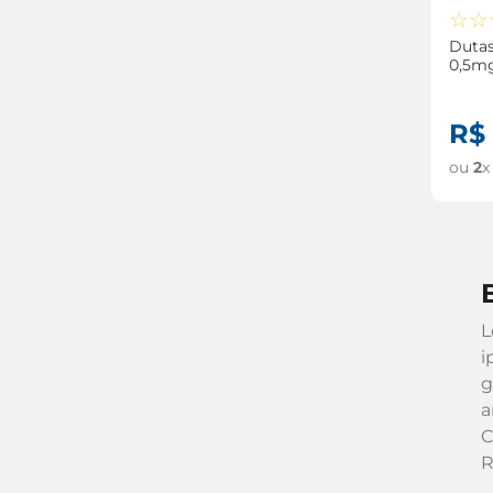
☆
☆
Dutas
0,5m
comp
R$
ou
2
x
L
i
g
a
C
R