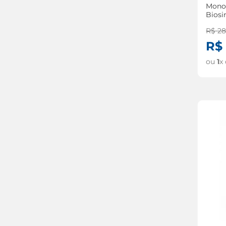
Monon
Biosi
comp
R$
2
R$
ou
1
x