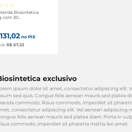
☆
☆
☆
terida Biosintetica
g com 30
rimidos
131
,
02
no PIX
 de
R$
67
,
53
biosintetica exclusivo
orem ipsum dolor sit amet, consectetur adipiscing elit. V
psum sed quis. Congue felis aenean mauris sed platea dia
ravida commodo. Risus commodo, imperdiet sit pharetra
met, consectetur adipiscing elit. Vel aenean adipiscing m
ongue felis aenean mauris sed platea diam. Porta in vu
isus commodo, imperdiet sit pharetra mattis leo amet.