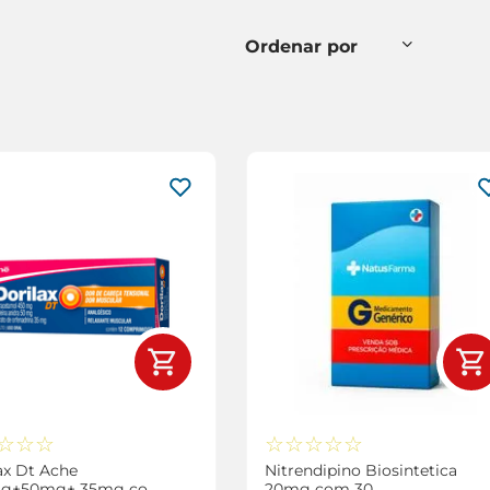
☆
☆
☆
☆
☆
☆
☆
☆
ax Dt Ache
Nitrendipino Biosintetica
g+50mg+ 35mg com
20mg com 30