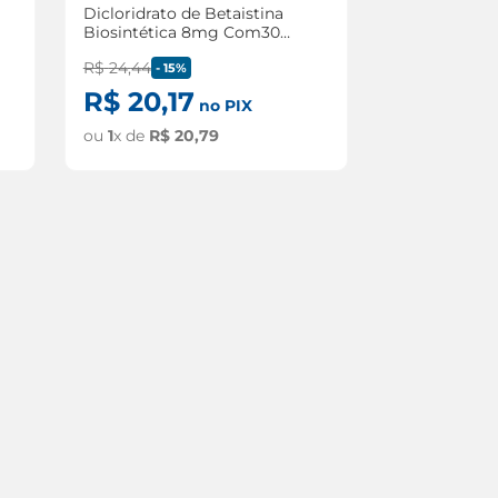
Dicloridrato de Betaistina
Biosintética 8mg Com30
comprimidos
R$
24
,
44
-
15%
R$
20
,
17
no PIX
ou
1
x de
R$
20
,
79